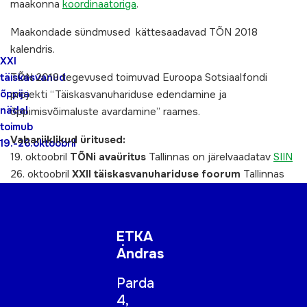
maakonna
koordinaatoriga
.
Maakondade sündmused kättesaadavad TÕN 2018
kalendris.
XXI
TÕN 2018 tegevused toimuvad Euroopa Sotsiaalfondi
täiskasvanud
õppija
projekti “Täiskasvanuhariduse edendamine ja
nädal
õppimisvõimaluste avardamine” raames.
toimub
Vabariiklikud üritused:
19.-26.oktoobril
19. oktoobril
TÕNi avaüritus
Tallinnas on järelvaadatav
SIIN
26. oktoobril
XXII täiskasvanuhariduse foorum
Tallinnas
ETKA
Andras
Parda
4,