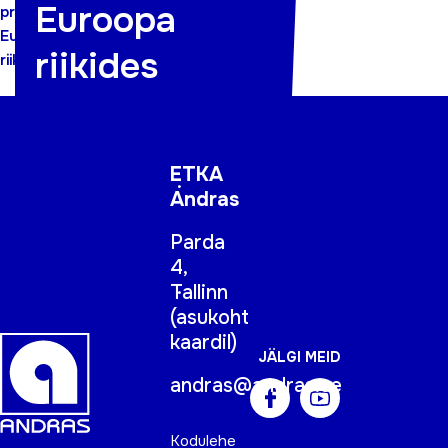
Euroopa
praktikatest
Euroopa
riikides
riikides
ETKA
Andras
Parda
4,
Tallinn
(
asukoht
kaardil
)
JÄLGI MEID
andras@andras.ee
Kodulehe