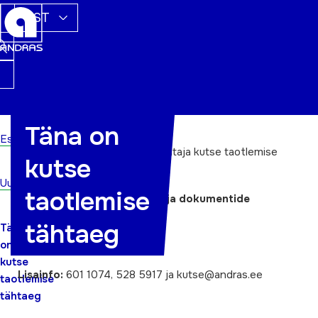
EST
Täna on
Esileht
1. aprillil
on täiskasvanute koolitaja kutse taotlemise
kutse
tähtaeg.
Uudised
taotlemise
Info kutse taotlemise kohta ja dokumentide
vormid
leiate
SIIT
tähtaeg
Täna
on
Kutse taotleja ABC
kutse
Lisainfo:
601 1074, 528 5917 ja kutse@andras.ee
taotlemise
tähtaeg