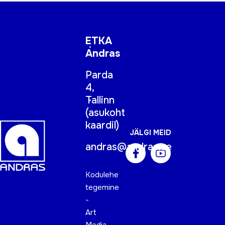
ETKA
Andras
Parda
4,
Tallinn
(
asukoht
kaardil
)
JÄLGI MEID
andras@andras.ee
Kodulehe
tegemine
-
Art