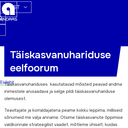
EST
Täiskasvanuhariduse
Eelfoorum
„Milles on täiskasvanuhariduse
eelfoorum
tähendus?“
toimub
10.juunil 2010
Pärnu
Keskraamatukogus (Akadeemia 3).
Esileht
Täiskasvanuhariduses kasutatavad mõisted peavad andma
inimestele arusaadava ja selge pildi täiskasvanuhariduse
olemusest.
Teavitajate ja korraldajatena peame kokku leppima, milliseid
sõnumeid me välja anname. Otsime täiskasvanute õppimise
valdkonnale strateegilist vaadet, mõtleme ühiselt, kuidas