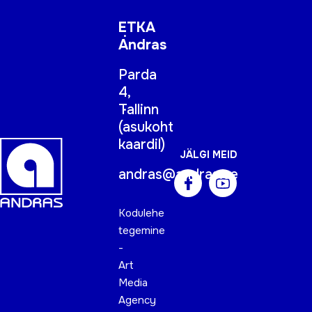
ETKA
Andras
Parda
4,
Tallinn
(
asukoht
kaardil
)
JÄLGI MEID
andras@andras.ee
Kodulehe
tegemine
-
Art
Media
Agency