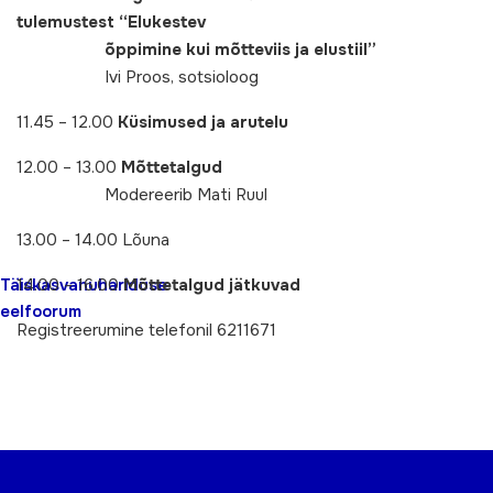
tulemustest
“Elukestev
õppimine kui mõtteviis ja elustiil”
Ivi Proos, sotsioloog
11.45 – 12.00
Küsimused ja arutelu
12.00 – 13.00
Mõttetalgud
Modereerib Mati Ruul
13.00 – 14.00 Lõuna
Täiskasvanuhariduse
14.00 – 16.00
Mõttetalgud
jätkuvad
eelfoorum
Registreerumine telefonil 6211671