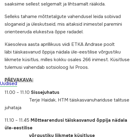
saaksime sellest selgemalt ja lihtsamalt rääkida.
Selleks tahame mõttetalgute vahendusel leida sobivad
sloganeid ja üleskutseid, mis aitaksid inimestel paremini
orienteeruda elukestva õppe radadel.
Käesoleva aasta aprillikuus viidi ETKA Andrase poolt
läbi täiskasvanud õppija nädala üle-eestilise võrgustiku
liikmete küsitlus, milles kokku osales 266 inimest. Küsitluse
tulemusi vahendab sotsioloog Ivi Proos.
PÄEVAKAVA:
Uudised
11.00 – 11.10
Sissejuhatus
Terje Haidak, HTM täiskasvanuhariduse talituse
juhataja
11.10 – 11.45
Mõttearendusi täiskasvanud õppija nädala
üle-eestilise
võrgustiku liikmete küsitluse