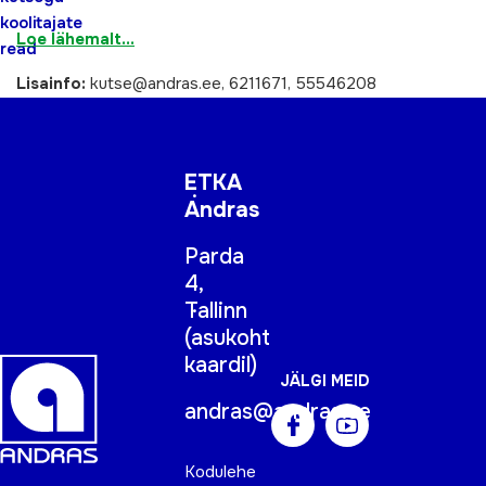
koolitajate
Loe lähemalt…
read
Lisainfo:
kutse@andras.ee, 6211671, 55546208
ETKA
Andras
Parda
4,
Tallinn
(
asukoht
kaardil
)
JÄLGI MEID
andras@andras.ee
Kodulehe