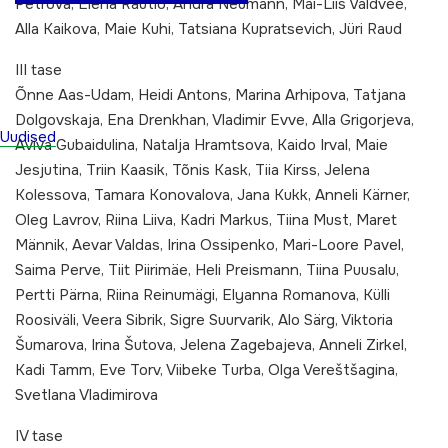
Petrova, Elena Rautio, Andra Neumann, Mai-Liis Valdvee,
Alla Kaikova, Maie Kuhi, Tatsiana Kupratsevich, Jüri Raud
III tase
Õnne Aas-Udam, Heidi Antons, Marina Arhipova, Tatjana
Dolgovskaja, Ena Drenkhan, Vladimir Evve, Alla Grigorjeva,
Uudised
Aviva Gubaidulina, Natalja Hramtsova, Kaido Irval, Maie
Jesjutina, Triin Kaasik, Tõnis Kask, Tiia Kirss, Jelena
Kolessova, Tamara Konovalova, Jana Kukk, Anneli Kärner,
Oleg Lavrov, Riina Liiva, Kadri Markus, Tiina Must, Maret
Männik, Aevar Valdas, Irina Ossipenko, Mari-Loore Pavel,
Saima Perve, Tiit Piirimäe, Heli Preismann, Tiina Puusalu,
Pertti Pärna, Riina Reinumägi, Elyanna Romanova, Külli
Roosiväli, Veera Sibrik, Sigre Suurvarik, Alo Särg, Viktoria
Šumarova, Irina Šutova, Jelena Zagebajeva, Anneli Zirkel,
Kadi Tamm, Eve Torv, Viibeke Turba, Olga Vereštšagina,
Svetlana Vladimirova
IV tase