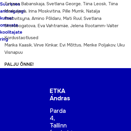
Tatjana Babanskaja, Svetlana George, Tiina Leosk, Tiina
Suurenes
andragoogi
Merkuljeva, Irina Moskvitina, Pille Murrik, Natalja
kutset
Prishvitsyna, Amino Põldaru, Mati Ruul, Svetlana
omavate
Skorobogatova, Eva Vahtramäe, Jelena Rootamm-Valter
koolitajate
Kordustaotlused
ring
Marika Kaasik, Virve Kinkar, Evi Mõttus, Merike Poljakov, Uku
Visnapuu
PALJU ÕNNE!
ETKA
Andras
Parda
4,
Tallinn