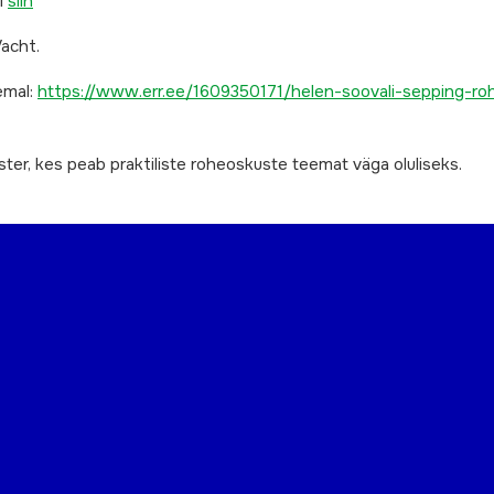
ri
siin
Vacht.
emal:
https://www.err.ee/1609350171/helen-soovali-sepping-r
ister, kes peab praktiliste roheoskuste teemat väga oluliseks.