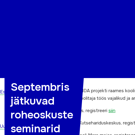
Organisatsioon
Projektid
Kontakt
Septembris
Septembris jätkuvad AGENDA projekti raames koolita
Esileht
jätkuvad
millised roheoskused on koolitaja töös vajalikud ja 
9. septembril Tartu Ülikoolis, registreeri
siin
roheoskuste
10. septembril Pärnumaa Kutsehariduskeskus, regist
seminarid
Uudised