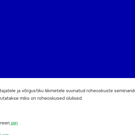
jatele ja võrgustiku liikmetele suunatud roheoskuste seminaride
arutatakse miks on roheoskused olulised.
reeri
siin