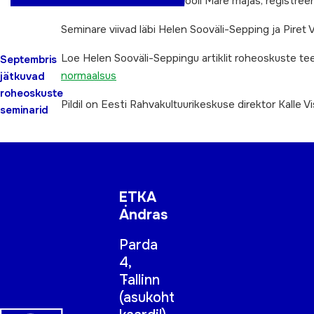
11. septembril Tallinna Ülikooli Mare majas, registree
Seminare viivad läbi Helen Sooväli-Sepping ja Piret 
Loe Helen Sooväli-Seppingu artiklit roheoskuste te
Septembris
normaalsus
jätkuvad
roheoskuste
Pildil on Eesti Rahvakultuurikeskuse direktor Kalle V
seminarid
ETKA
Andras
Parda
4,
Tallinn
(
asukoht