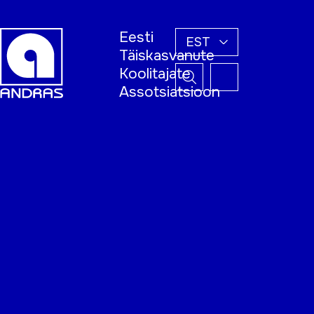
Eesti
EST
Täiskasvanute
Koolitajate
Assotsiatsioon
Esileht
Õppijale
Koolitajale
Täiskasvanud
õppija nädal