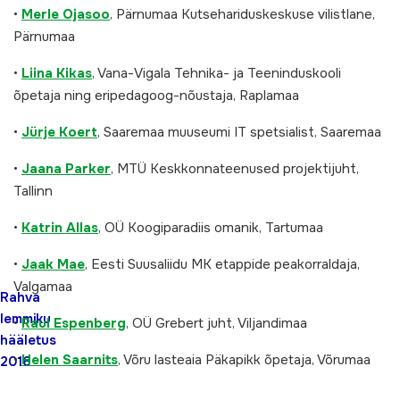
•
Merle Ojasoo
, Pärnumaa Kutsehariduskeskuse vilistlane,
Pärnumaa
•
Liina Kika
s
, Vana-Vigala Tehnika- ja Teeninduskooli
õpetaja ning eripedagoog-nõustaja, Raplamaa
•
Jürje Koer
t
, Saaremaa muuseumi IT spetsialist, Saaremaa
•
Jaana Parker
, MTÜ Keskkonnateenused projektijuht,
Tallinn
•
Katrin Alla
s
, OÜ Koogiparadiis omanik, Tartumaa
•
Jaak Mae
, Eesti Suusaliidu MK etappide peakorraldaja,
Valgamaa
Rahva
lemmiku
•
Raul Espenberg
, OÜ Grebert juht, Viljandimaa
hääletus
•
Helen Saarnit
s
, Võru lasteaia Päkapikk õpetaja, Võrumaa
2016