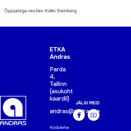
Õppijatega vestles Külliki Steinberg.
ETKA
Andras
Parda
4,
Tallinn
(
asukoht
kaardil
)
JÄLGI MEID
andras@andras.ee
Kodulehe