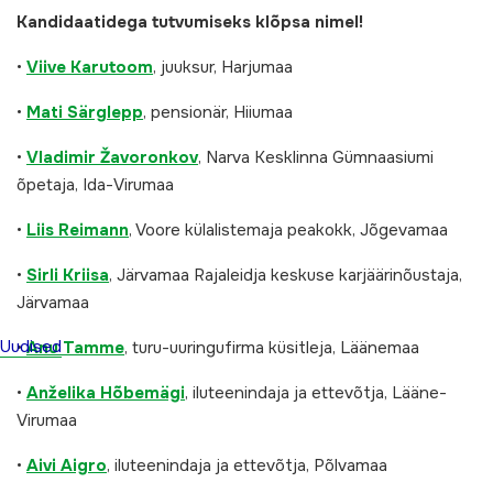
Kandidaatidega tutvumiseks klõpsa nimel!
•
Viive Karutoom
, juuksur, Harjumaa
•
Mati Särglepp
, pensionär, Hiiumaa
•
Vladimir Žavoronkov
, Narva Kesklinna Gümnaasiumi
õpetaja, Ida-Virumaa
•
Liis Reimann
, Voore külalistemaja peakokk, Jõgevamaa
•
Sirli Kriis
a
, Järvamaa Rajaleidja keskuse karjäärinõustaja,
Järvamaa
Uudised
•
Anu Tamm
e
, turu-uuringufirma küsitleja, Läänemaa
•
Anželika Hõbemägi
, iluteenindaja ja ettevõtja, Lääne-
Virumaa
•
Aivi Aigro
, iluteenindaja ja ettevõtja, Põlvamaa