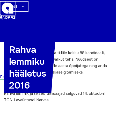
EST
Rahva
Sel aastal esitati aasta õppija tiitlile kokku 88 kandidaati,
lemmiku
kelle hulgast oli väga raske valikut teha. Nüüdsest on
võimalik tutvuda maakondade aasta õppijatega ning anda
hääletus
oma hääl
rahva lemmiku
väljaselgitamiseks.
Esileht
2016
Hääletamine on lõppenud.
Rahva lemmik ja teised tiitlisaajad selguvad 14. oktoobril
TÕN-i avaüritusel Narvas.