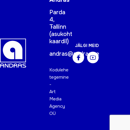
Parda
4,
Tallinn
(
asukoht
kaardil
)
JÄLGI MEID
andras@andras.ee
Kodulehe
tegemine
-
Art
Media
Agency
OÜ