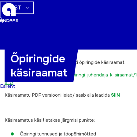
EST
Õpiringide
Projekti NOPROS raames koostati õpiringide käsiraamat.
käsiraamat
http://issuu.com/andras/docs/_piringi_juhendaja_k_siraamat/
e=0
Esileht
Käsiraamatu PDF versiooni leiab/ saab alla laadida
SIIN
Käsiraamatus käsitletakse järgmisi punkte:
Õpiringi tunnused ja tööpõhimõtted