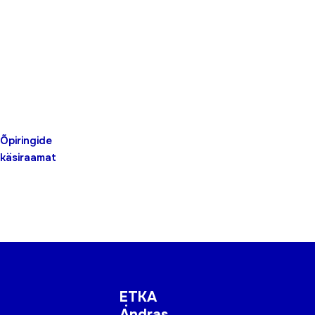
Õpiringide
käsiraamat
ETKA
Andras