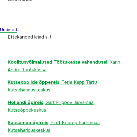
Uudised
Ettekanded leiad siit:
Koolitusvõimalused Töötukassa vahendusel
, Karin
Andre Töötukassa
Kutsekoolide õppereis
, Terje Kapp Tartu
Kutsehariduskeskus
Hollandi õpireis
, Gärt Filippov Järvamaa
Kutseõppekeskus
Saksamaa õpireis
, Piret Koorep Pärnumaa
Kutsehariduskeskus