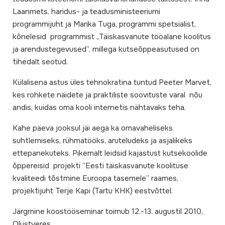
Laanmets, haridus- ja teadusministeeriumi
programmijuht ja Marika Tuga, programmi spetsialist,
kõnelesid programmist „Täiskasvanute tööalane koolitus
ja arendustegevused”, millega kutseõppeasutused on
tihedalt seotud.
Külalisena astus üles tehnokratina tuntud Peeter Marvet,
kes rohkete näidete ja praktiliste soovituste varal nõu
andis, kuidas oma kooli internetis nähtavaks teha.
Kahe päeva jooksul jäi aega ka omavaheliseks
suhtlemiseks, rühmatööks, aruteludeks ja asjalikeks
ettepanekuteks. Pikemalt leidsid kajastust kutsekoolide
õppereisid projekti ”Eesti täiskasvanute koolituse
kvaliteedi tõstmine Euroopa tasemele” raames,
projektijuht Terje Kapi (Tartu KHK) eestvõttel.
Järgmine koostööseminar toimub 12.-13. augustil 2010,
Olustveres.