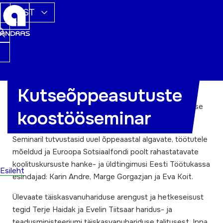
EST
Kutseõppeasutuste
…toimus 13.-14. augustil Haapsalu Kutsehariduskeskuse
koostööseminar
lahkel võõrustamisel, kus osales 58 inimest.
Seminaril tutvustasid uuel õppeaastal algavate, töötutele
mõeldud ja Euroopa Sotsiaalfondi poolt rahastatavate
koolituskursuste hanke- ja üldtingimusi Eesti Töötukassa
Esileht
esindajad: Karin Andre, Marge Gorgazjan ja Eva Koit.
Ülevaate täiskasvanuhariduse arengust ja hetkeseisust
tegid Terje Haidak ja Evelin Tiitsaar haridus- ja
teadusministeeriumi täiskasvanuhariduse talitusest. Inna