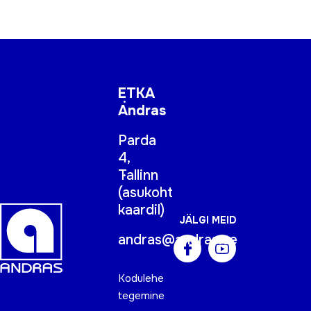
ETKA
Andras
Parda
4,
Tallinn
(
asukoht
kaardil
)
JÄLGI MEID
andras@andras.ee
Kodulehe
tegemine