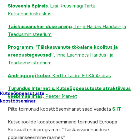
Sloveenia õpireis
, Liisi Kruusimägi Tartu
Kutsehariduskeskus
Täiskasvanuhariduse areng
, Terje Haidak Haridus- ja
Teadusministeerium
Programm “Täiskasvanute tööalane koolitus ja
arendustegevused”,
Inna Laanmets Haridus- ja
Teadusministeerium
Andragoogi kutse
, Kerttu Taidre ETKA Andras
Turundus Internetis. Kutseõppeasutuste atraktiivsus
Kutseõppeasutuste
veebimaailmas,
Peeter Marvet
koostööseminar
Pilte toimunud koostööseminarist saad vaadata
SIIT
Kutsekoolide koostööseminarid toimuvad Euroopa
Sotsiaalfondi programmi “Täiskasvanuhariduse
populariseerimine raames”.