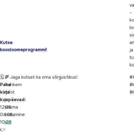
v
–
k
l
si
ar
Kutse
koosloomeprogrammi!
ja
t
k
🗓
🔗
💬 Jaga kutset ka oma võrgustikus!
#t
Pane
Rohkem
#
kirja
infot
#
kuupäevad:
ja
12.05,
teema
04.06,
esitamine
10.09
siin
👉