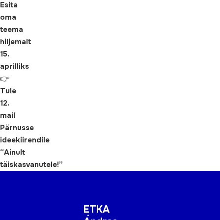
Esita
oma
teema
hiljemalt
15.
aprilliks
👉
Tule
12.
mail
Pärnusse
ideekiirendile
“Ainult
täiskasvanutele!”
ETKA