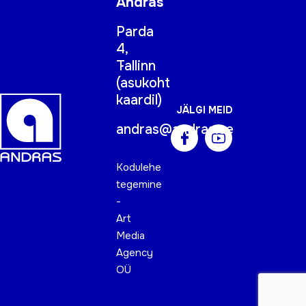
Andras
Parda
4,
Tallinn
(
asukoht
kaardil
)
JÄLGI MEID
andras@andras.ee
Kodulehe
tegemine
-
Art
Media
Agency
OÜ