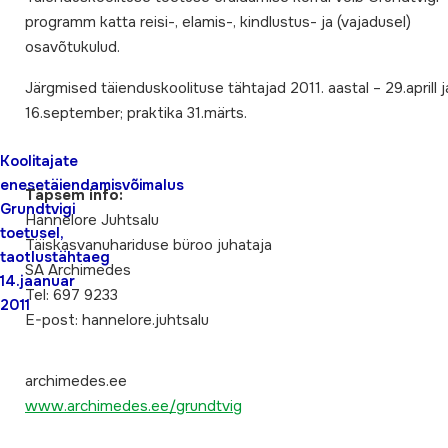
programm katta reisi-, elamis-, kindlustus- ja (vajadusel)
osavõtukulud.
Järgmised täienduskoolituse tähtajad 2011. aastal – 29.aprill j
16.september; praktika 31.märts.
Koolitajate
enesetäiendamisvõimalus
Täpsem info:
Grundtvigi
Hannelore Juhtsalu
toetusel,
Täiskasvanuhariduse büroo juhataja
taotlustähtaeg
SA Archimedes
14.jaanuar
Tel: 697 9233
2011
E-post: hannelore.juhtsalu
archimedes.ee
www.archimedes.ee/grundtvig