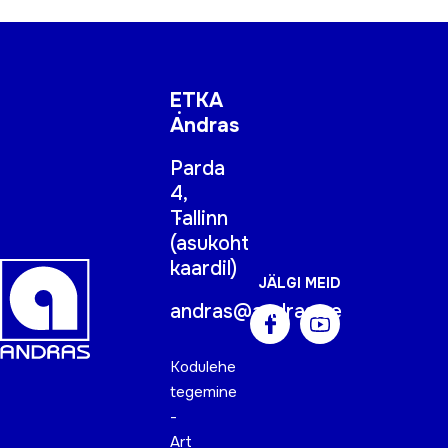
ETKA
Andras
Parda
4,
Tallinn
(
asukoht
kaardil
)
JÄLGI MEID
andras@andras.ee
Kodulehe
tegemine
-
Art