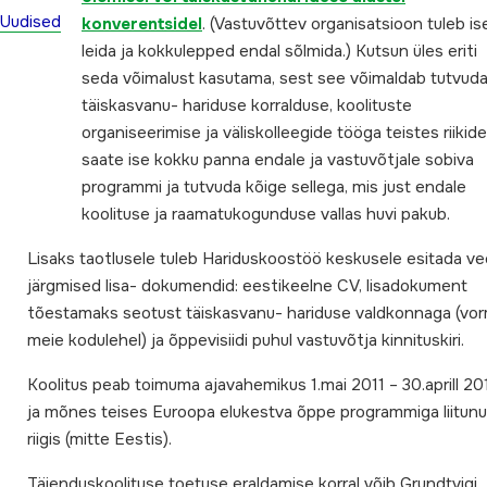
Uudised
konverentsidel
. (Vastuvõttev organisatsioon tuleb is
leida ja kokkulepped endal sõlmida.) Kutsun üles eriti
seda võimalust kasutama, sest see võimaldab tutvud
täiskasvanu- hariduse korralduse, koolituste
organiseerimise ja väliskolleegide tööga teistes riikide
saate ise kokku panna endale ja vastuvõtjale sobiva
programmi ja tutvuda kõige sellega, mis just endale
koolituse ja raamatukogunduse vallas huvi pakub.
Lisaks taotlusele tuleb Hariduskoostöö keskusele esitada ve
järgmised lisa- dokumendid: eestikeelne CV, lisadokument
tõestamaks seotust täiskasvanu- hariduse valdkonnaga (vo
meie kodulehel) ja õppevisiidi puhul vastuvõtja kinnituskiri.
Koolitus peab toimuma ajavahemikus 1.mai 2011 – 30.aprill 20
ja mõnes teises Euroopa elukestva õppe programmiga liitun
riigis (mitte Eestis).
Täienduskoolituse toetuse eraldamise korral võib Grundtvigi