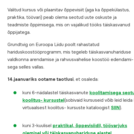
Valitud kursus või plaanitav õppevisiit (aga ka õppekülastus,
praktika, töövari) peab olema seotud uute oskuste ja
teadmiste õppimisega, mis on vajalikud tööks täiskasvanud
õppijatega.
Grundtvig on Euroopa Liidu poolt rahastatud
hariduskoostööprogramm, mis tegeleb täiskasvanuhariduse
valdkonna arendamise ja rahvusvahelise koostöö edendami-
sega selles vallas.
14.jaanuariks ootame taotlusi
, et osaleda:
kuni 6-nädalastel täiskasvanute
koolitamisega seot
koolitus- kursustel
(sobivaid kursuseid võib leid leida
virtuaalsest koolitus- kursuste kataloogist
SIIN
).
kuni 3-kuulisel
praktikal, õppevisiidil, töövarjuks
olemisel või täiskasvanuhariduse alastel