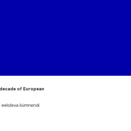
decade of European
na eeloleva kümnendi