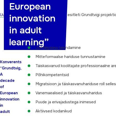
European
Uudised
Konverentsi töötubades esitleti Grundtvigi projekti
innovation
in adult
Töötoad jagunesid:
learning”
Juurdepääsu laiendamine
Mitteformaalse hariduse tunnustamine
Konverents
Täiskasvanud koolitajate professionaalne ar
“Grundtvig,
A
Põhikompetentsid
decade
Migratsioon ja täiskasvanuhariduse roll selles
of
European
Vanemaealised ja täiskasvanuharidus
innovation
Puude ja erivajadustega inimesed
in
Aktiivsed kodanikud
adult