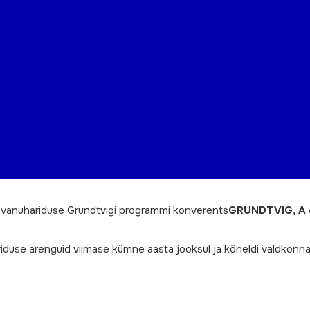
kasvanuhariduse Grundtvigi programmi konverents
GRUNDTVIG, A 
ariduse arenguid viimase kümne aasta jooksul ja kõneldi valdkon