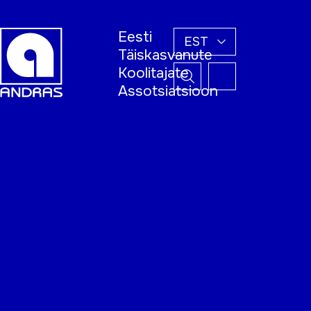
Eesti
EST
Täiskasvanute
Koolitajate
Assotsiatsioon
Esileht
Õppijale
Koolitajale
Täiskasvanud
õppija nädal