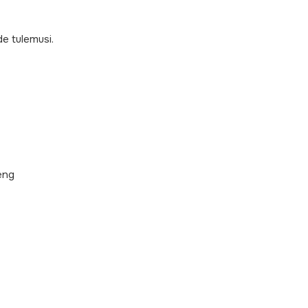
de tulemusi.
eng