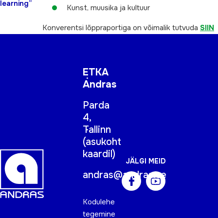
learning”
Kunst, muusika ja kultuur
Konverentsi lõppraportiga on võimalik tutvuda
SIIN
ETKA
Andras
Parda
4,
Tallinn
(
asukoht
kaardil
)
JÄLGI MEID
andras@andras.ee
Kodulehe
tegemine