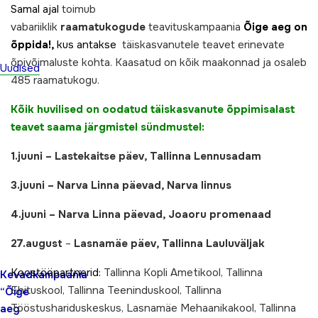
Samal ajal
toimub
vabariiklik
raamatukogude
teavituskampaania
Õige aeg on
õppida!,
kus antakse
täiskasvanutele teavet erinevate
õpivõimaluste kohta. Kaasatud on kõik maakonnad ja osaleb
Uudised
485 raamatukogu.
Kõik huvilised on oodatud täiskasvanute õppimisalast
teavet saama järgmistel sündmustel:
1.juuni – Lastekaitse päev, Tallinna Lennusadam
3.juuni – Narva Linna päevad, Narva linnus
4.juuni – Narva Linna päevad, Joaoru promenaad
27.august
–
Lasnamäe päev, Tallinna Lauluväljak
Koostööpartnerid:
Tallinna Kopli Ametikool, Tallinna
Kevadkampaania
Ehituskool, Tallinna Teeninduskool, Tallinna
“Õige
Tööstushariduskeskus, Lasnamäe Mehaanikakool, Tallinna
aeg