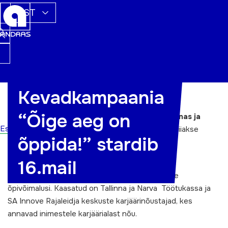
EST
Kevadkampaania
16.05 – 04.06
toimuvad
piirkondlikud
“Õige aeg on
kevadkampaaniad
Õige aeg on õppida!
Tallinnas ja
Esileht
Narvas
. Kampaaniad on kakskeelsed. Tallinnas viiakse
õppida!” stardib
kampaania läbi Põhja-Tallinnas ja Lasnamäel.
16.mail
Koostöös kutseõppeasutuste ja täiskasvanute
gümnaasiumitega tutvustatakse täiskasvanutele
õpivõimalusi. Kaasatud on Tallinna ja Narva Töötukassa ja
SA Innove Rajaleidja keskuste karjäärinõustajad, kes
annavad inimestele karjäärialast nõu.