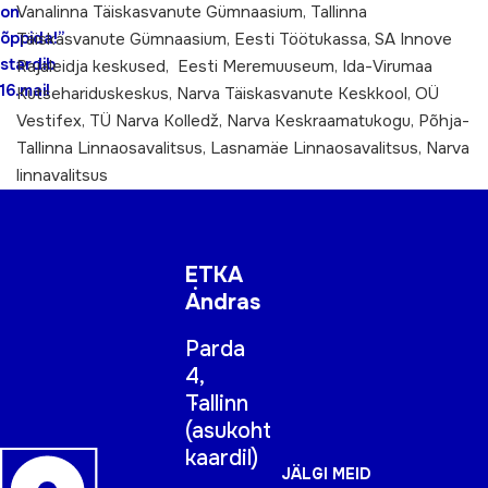
Vanalinna Täiskasvanute Gümnaasium, Tallinna
on
õppida!”
Täiskasvanute Gümnaasium, Eesti Töötukassa, SA Innove
stardib
Rajaleidja keskused, Eesti Meremuuseum, Ida-Virumaa
16.mail
Kutsehariduskeskus, Narva Täiskasvanute Keskkool, OÜ
Vestifex, TÜ Narva Kolledž, Narva Keskraamatukogu, Põhja-
Tallinna Linnaosavalitsus, Lasnamäe Linnaosavalitsus, Narva
linnavalitsus
ETKA
Andras
Parda
4,
Tallinn
(
asukoht
kaardil
)
JÄLGI MEID