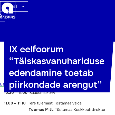
EST
IX eelfoorum
… toimub 09.juunil 2011 algusega kell 11.00 Tõstamaa
“Täiskasvanuhariduse
mõisas.
Juhtteemaks on
elukestva õppe võtmepädevuste
edendamine toetab
kättesaadavus
piirkondade arengut”
Esileht
PÄEVAKAVA
10.30 – 11.00
Saabumiskohv
11.00 – 11.10
Tere tulemast Tõstamaa valda
Toomas Mitt
, Tõstamaa Keskkooli direktor