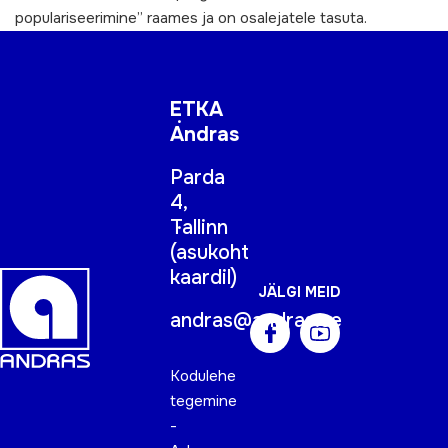
populariseerimine” raames ja on osalejatele tasuta.
ETKA
Andras
Parda
4,
Tallinn
(
asukoht
kaardil
)
JÄLGI MEID
andras@andras.ee
Kodulehe
tegemine
-