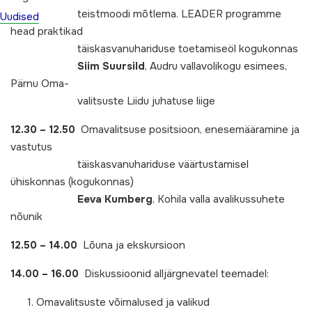
teistmoodi mõtlema. LEADER programme
Uudised
head praktikad
täiskasvanuhariduse toetamiseöl kogukonnas
Siim Suursild
, Audru vallavolikogu esimees,
Pärnu Oma-
valitsuste Liidu juhatuse liige
12.30 – 12.50
Omavalitsuse positsioon, enesemääramine ja
vastutus
täiskasvanuhariduse väärtustamisel
ühiskonnas (kogukonnas)
Eeva Kumberg
, Kohila valla avalikussuhete
nõunik
12.50 – 14.00
Lõuna ja ekskursioon
14.00 – 16.00
Diskussioonid alljärgnevatel teemadel:
1. Omavalitsuste võimalused ja valikud