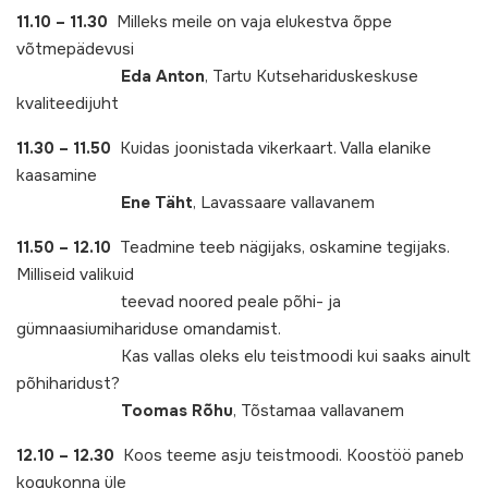
11.10 – 11.30
Milleks meile on vaja elukestva õppe
võtmepädevusi
Eda Anton
, Tartu Kutsehariduskeskuse
kvaliteedijuht
11.30 – 11.50
Kuidas joonistada vikerkaart. Valla elanike
kaasamine
Ene Täht
, Lavassaare vallavanem
11.50 – 12.10
Teadmine teeb nägijaks, oskamine tegijaks.
Milliseid valikuid
teevad noored peale põhi- ja
gümnaasiumihariduse omandamist.
Kas vallas oleks elu teistmoodi kui saaks ainult
põhiharidust?
Toomas Rõhu
, Tõstamaa vallavanem
12.10 – 12.30
Koos teeme asju teistmoodi. Koostöö paneb
kogukonna üle