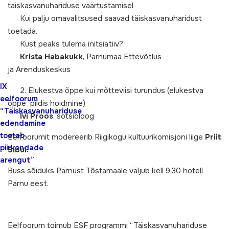
täiskasvanuhariduse väärtustamisel
Kui palju omavalitsused saavad täiskasvanuharidust
toetada.
Kust peaks tulema initsiatiiv?
Krista Habakukk
, Pärnumaa Ettevõtlus
ja
Arenduskeskus
IX
2. Elukestva õppe kui mõtteviisi turundus (elukestva
eelfoorum
õppe pildis hoidmine)
“Täiskasvanuhariduse
Ivi Proos
, sotsioloog
edendamine
toetab
Eelfoorumit modereerib Riigikogu kultuurikomisjoni liige
Priit
piirkondade
Sibul.
arengut”
Buss sõiduks Pärnust Tõstamaale väljub kell 9.30 hotell
Pärnu eest.
Eelfoorum toimub ESF programmi “Täiskasvanuhariduse