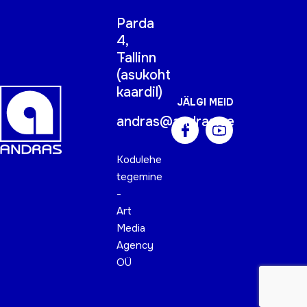
Parda
4,
Tallinn
(
asukoht
kaardil
)
JÄLGI MEID
andras@andras.ee
Kodulehe
tegemine
-
Art
Media
Agency
OÜ