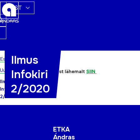
EST
Ilmus
Esileht
Ilmus Infokiri 1/2020.
Uudised
Infokiri
Loe Andrase tegemistest lähemalt
SIIN
Ilmus
2/2020
Infokiri
2/2020
ETKA
Andras