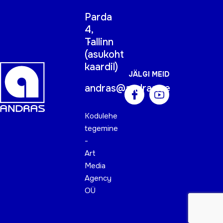
Parda
4,
Tallinn
(
asukoht
kaardil
)
JÄLGI MEID
andras@andras.ee
Kodulehe
tegemine
-
Art
Media
Agency
OÜ