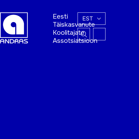
Eesti
EST
Täiskasvanute
Koolitajate
Assotsiatsioon
Esileht
Õppijale
Koolitajale
Täiskasvanud
õppija nädal