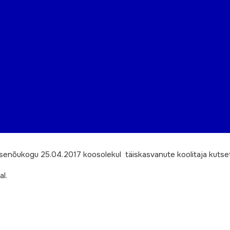
nõukogu 25.04.2017 koosolekul täiskasvanute koolitaja kutsete 
al.