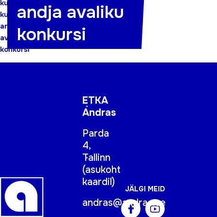
kutsete
andja avaliku
kutse
andja
konkursi
avaliku
konkursi
ETKA
Andras
Parda
4,
Tallinn
(
asukoht
kaardil
)
JÄLGI MEID
andras@andras.ee