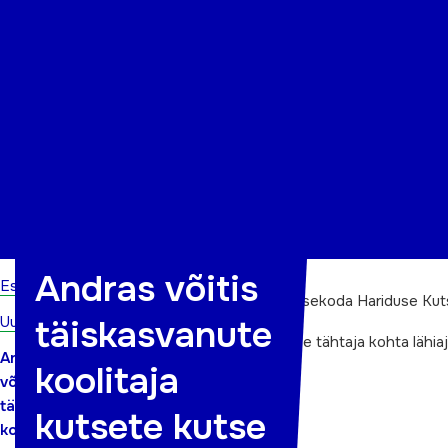
Organisatsioon
Projektid
Kontakt
Andras võitis
Esileht
ETKA Andras kuulutati SA Kutsekoda Hariduse Kutse
Uudised
täiskasvanute
Täpsem info kutsete taotlemise tähtaja kohta lähiaj
Andras
koolitaja
võitis
täiskasvanute
kutsete kutse
koolitaja