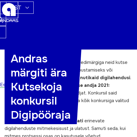
EST
Andras
Kutsekoda tunnustas tänavu kvaliteedimärgiga neid kutse
märgiti ära
andjaid, kes on
kutse andmise
hõlbustamiseks või
tõhustamiseks
kasutusele võtnud
nutikaid digilahendusi
.
Kutsekoja
Esileht
Kvaliteedimärgi “
Tunnustatud kutse andja 2021:
Digipööraja
“ pälvis kuus kutse andjat. Konkursil said
konkursil
osaleda ja oma kandidatuuri esitada kõik konkursiga valitud
kutse andjad.
Digipööraja
Parimate
väljaselgitamiseks hinnati
erinevate
digilahenduste mitmekesisust ja ulatust. Samuti seda, kui
mitmes protsessi osas on kasutusele võetud