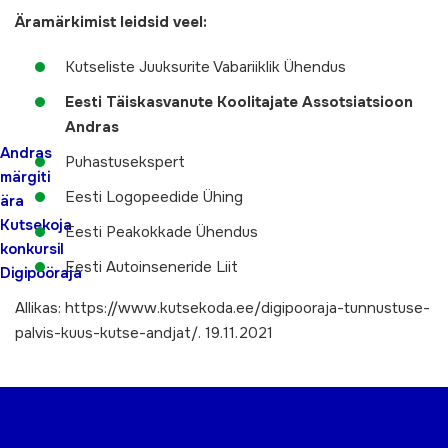
Äramärkimist leidsid veel:
Kutseliste Juuksurite Vabariiklik Ühendus
Eesti Täiskasvanute Koolitajate Assotsiatsioon
Andras
Andras
Puhastusekspert
märgiti
Eesti Logopeedide Ühing
ära
Kutsekoja
Eesti Peakokkade Ühendus
konkursil
Eesti Autoinseneride Liit
Digipööraja
Allikas: https://www.kutsekoda.ee/digipooraja-tunnustuse-
palvis-kuus-kutse-andjat/. 19.11.2021