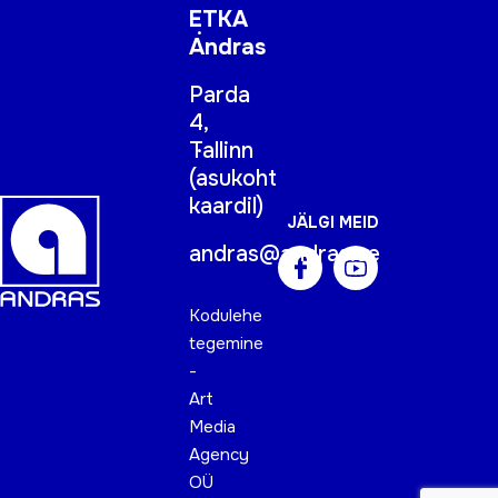
ETKA
Andras
Parda
4,
Tallinn
(
asukoht
kaardil
)
JÄLGI MEID
andras@andras.ee
Kodulehe
tegemine
-
Art
Media
Agency
OÜ