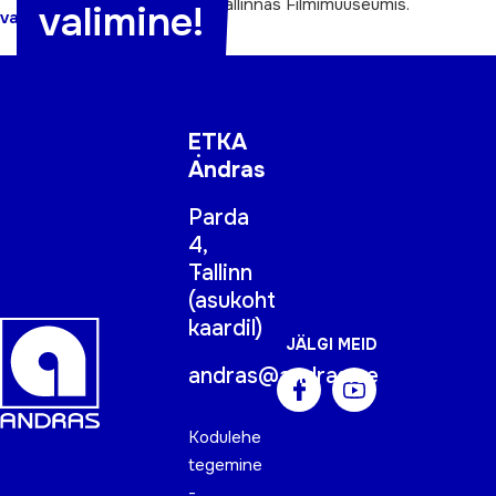
oktoobril TÕNi avaürituselTallinnas Filmimuuseumis.
valimine!
valimine!
ETKA
Andras
Parda
4,
Tallinn
(
asukoht
kaardil
)
JÄLGI MEID
andras@andras.ee
Kodulehe
tegemine
-