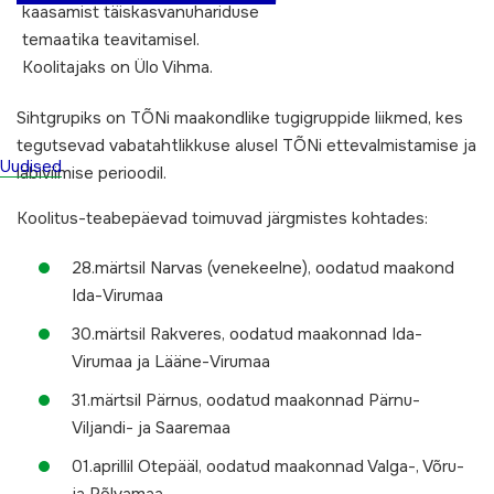
kaasamist täiskasvanuhariduse
temaatika teavitamisel.
Koolitajaks on Ülo Vihma.
Sihtgrupiks on TÕNi maakondlike tugigruppide liikmed, kes
tegutsevad vabatahtlikkuse alusel TÕNi ettevalmistamise ja
Uudised
läbiviimise perioodil.
Koolitus-teabepäevad toimuvad järgmistes kohtades:
28.märtsil Narvas (venekeelne), oodatud maakond
Ida-Virumaa
30.märtsil Rakveres, oodatud maakonnad Ida-
Virumaa ja Lääne-Virumaa
31.märtsil Pärnus, oodatud maakonnad Pärnu-
Viljandi- ja Saaremaa
01.aprillil Otepääl, oodatud maakonnad Valga-, Võru-