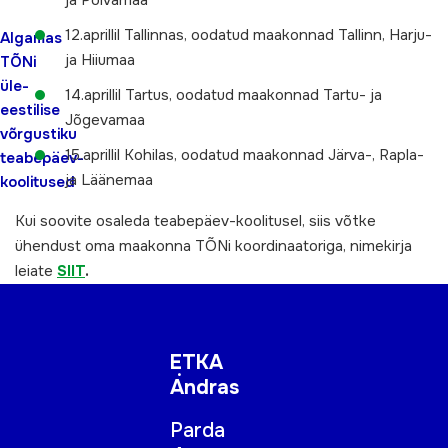
ja Põlvamaa
12.aprillil Tallinnas, oodatud maakonnad Tallinn, Harju-
Algamas
ja Hiiumaa
TÕNi
üle-
14.aprillil Tartus, oodatud maakonnad Tartu- ja
eestilise
Jõgevamaa
võrgustiku
15.aprillil Kohilas, oodatud maakonnad Järva-, Rapla-
teabepäev-
ja Läänemaa
koolitused
Kui soovite osaleda teabepäev-koolitusel, siis võtke
ühendust oma maakonna TÕNi koordinaatoriga, nimekirja
leiate
SIIT
.
ETKA
Andras
Parda