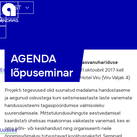
EST
AGENDA
Projekti
“AGENDA – Euroopa täiskasvanuhariduse
lõpuseminar
tegevuskava”
lõpuseminar toimub 31.oktoobril 2017 kell
Esileht
11.00-15.30 Tallinnas hotellis Sokos Hotel Viru (Viru Väljak 4).
Projekti tegevused olid suunatud madalama haridustaseme
ja aegunud oskustega kuni seitsmeaastaste laste vanemate
haridussüsteemi tagasipöördumise valmisoleku
suurendamisele. Mittetulundusühingute eestvedamisel
kaardistati üheksas maakonnas väikelaste vanemad, kes ei
oma põhi- või keskharidust ning organiseeriti neile
Uudised
õppimisvõimalusi tutvustavad koolituspaketid. Seminaril