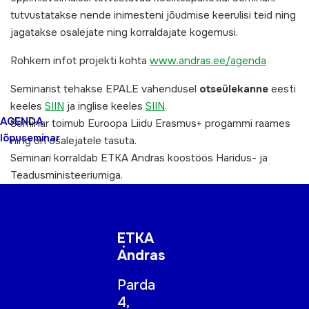
tutvustatakse nende inimesteni jõudmise keerulisi teid ning
jagatakse osalejate ning korraldajate kogemusi.
Rohkem infot projekti kohta
www.andras.ee/agenda
Seminarist tehakse EPALE vahendusel
otseülekanne
eesti
keeles
SIIN
ja inglise keeles
SIIN
.
AGENDA
Seminar toimub Euroopa Liidu Erasmus+ progammi raames
lõpuseminar
ning on osalejatele tasuta.
Seminari korraldab ETKA Andras koostöös Haridus- ja
Teadusministeeriumiga.
ETKA
Andras
Parda
4,