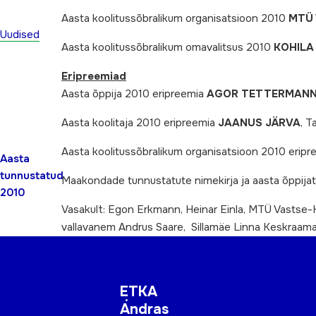
Aasta koolitussõbralikum organisatsioon 2010
MTÜ 
Uudised
Aasta koolitussõbralikum omavalitsus 2010
KOHILA
Eripreemiad
Aasta õppija 2010 eripreemia
AGOR TETTERMAN
Aasta koolitaja 2010 eripreemia
JAANUS JÄRVA
, T
Aasta koolitussõbralikum organisatsioon 2010 erip
Aasta
tunnustatud
Maakondade tunnustatute nimekirja ja aasta õppija
2010
Vasakult: Egon Erkmann, Heinar Einla, MTÜ Vastse-K
vallavanem Andrus Saare, Sillamäe Linna Keskraama
ETKA
Andras