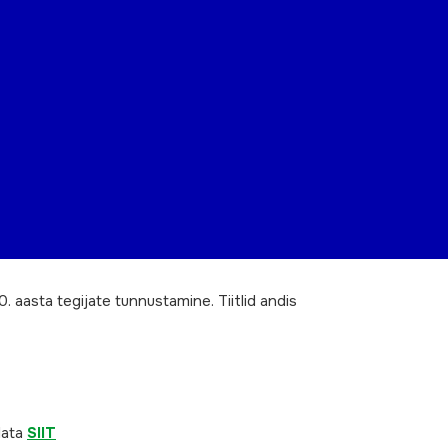
. aasta tegijate tunnustamine. Tiitlid andis
data
SIIT