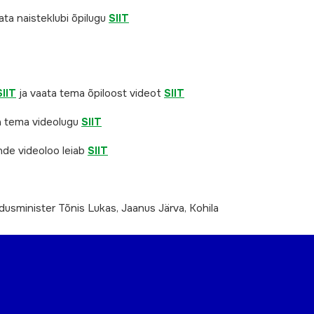
ta naisteklubi õpilugu
SIIT
SIIT
ja vaata tema õpiloost videot
SIIT
ta tema videolugu
SIIT
nde videoloo leiab
SIIT
usminister Tõnis Lukas, Jaanus Järva, Kohila