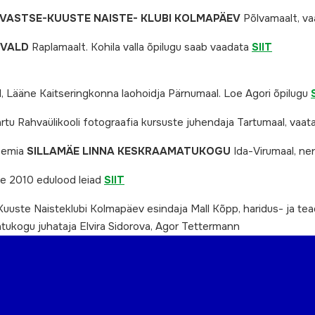
VASTSE-KUUSTE NAISTE- KLUBI KOLMAPÄEV
Põlvamaalt, vaa
 VALD
Raplamaalt. Kohila valla õpilugu saab vaadata
SIIT
N
, Lääne Kaitseringkonna laohoidja Pärnumaal. Loe Agori õpilugu
artu Rahvaülikooli fotograafia kursuste juhendaja Tartumaal, vaa
reemia
SILLAMÄE LINNA KESKRAAMATUKOGU
Ida-Virumaal, ne
te 2010 edulood leiad
SIIT
uuste Naisteklubi Kolmapäev esindaja Mall Kõpp, haridus- ja tead
tukogu juhataja Elvira Sidorova, Agor Tettermann