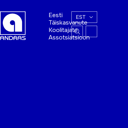
Eesti
EST
Täiskasvanute
Koolitajate
Assotsiatsioon
Esileht
Õppijale
Koolitajale
Täiskasvanud
õppija nädal