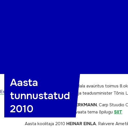
Organisatsioon
Projektid
Kontakt
Aasta
XIII täiskasvanud õppija nädala avaüritus toimus 8.o
Esileht
tunnustatud
üle Eesti Vabariigi haridus- ja teadusminister Tõnis
Aasta õppija 2010
EGON ERKMANN
, Carp Stuudio 
2010
Loe Egoni õpilugu
SIIT
ja vaata tema õpilugu
SIIT
Aasta koolitaja 2010
HEINAR EINLA
, Rakvere Ameti