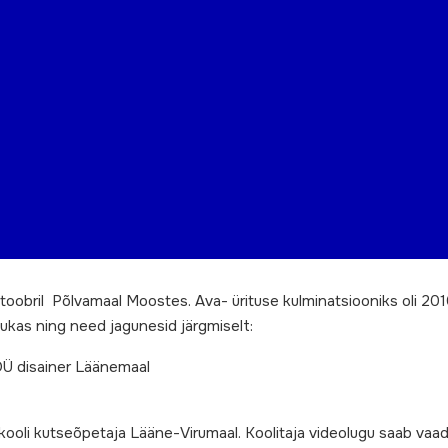
ktoobril Põlvamaal Moostes. Ava- ürituse kulminatsiooniks oli 2010
 Lukas ning need jagunesid järgmiselt:
OÜ disainer Läänemaal
kooli kutseõpetaja Lääne-Virumaal. Koolitaja videolugu saab vaa