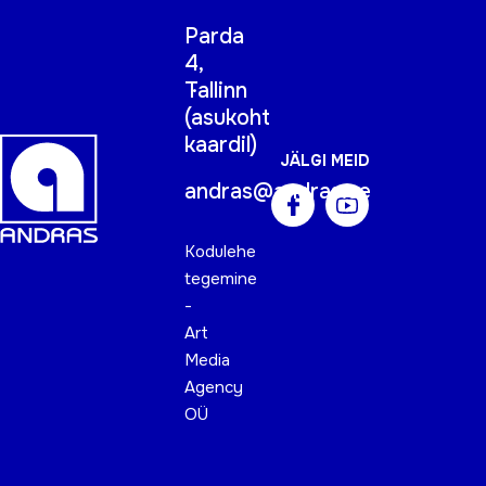
Parda
4,
Tallinn
(
asukoht
kaardil
)
JÄLGI MEID
andras@andras.ee
Kodulehe
tegemine
-
Art
Media
Agency
OÜ