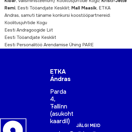
Kibar
, Välisministeerium/ Koolitusjuhtide Kogu;
Kristi-Jette
Remi
, Eesti Tööandjate Keskliit;
Mall Maasik
, ETKA
Andras, samuti täname konkursi koostööpartnereid:
Koolitusjuhtide Kogu
Eesti Andragoogide Liit
Eesti Tööandjate Keskliit
Eesti Personalitöö Arendamise Ühing PARE
ETKA
Andras
Parda
4,
Tallinn
(
asukoht
kaardil
)
JÄLGI MEID