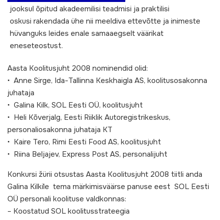
jooksul õpitud akadeemilisi teadmisi ja praktilisi
oskusi rakendada ühe nii meeldiva ettevõtte ja inimeste
hüvanguks leides enale samaaegselt väärikat
eneseteostust.
Aasta Koolitusjuht 2008 nominendid olid:
• Anne Sirge, Ida-Tallinna Keskhaigla AS, koolitusosakonna
juhataja
• Galina Kilk, SOL Eesti OÜ, koolitusjuht
• Heli Kõverjalg, Eesti Riiklik Autoregistrikeskus,
personaliosakonna juhataja KT
• Kaire Tero, Rimi Eesti Food AS, koolitusjuht
• Riina Beljajev, Express Post AS, personalijuht
Konkursi žürii otsustas Aasta Koolitusjuht 2008 tiitli anda
Galina Kilki´le tema märkimisväärse panuse eest SOL Eesti
OÜ personali koolituse valdkonnas:
– Koostatud SOL koolitusstrateegia