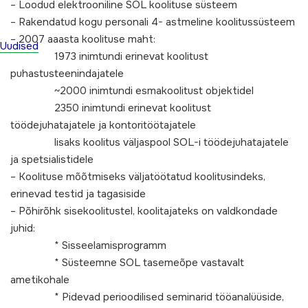
– Loodud elektrooniline SOL koolituse süsteem
– Rakendatud kogu personali 4- astmeline koolitussüsteem
– 2007 aaasta koolituse maht:
Uudised
1973 inimtundi erinevat koolitust
puhastusteenindajatele
~2000 inimtundi esmakoolitust objektidel
2350 inimtundi erinevat koolitust
töödejuhatajatele ja kontoritöötajatele
lisaks koolitus väljaspool SOL-i töödejuhatajatele
ja spetsialistidele
– Koolituse mõõtmiseks väljatöötatud koolitusindeks,
erinevad testid ja tagasiside
– Põhirõhk sisekoolitustel, koolitajateks on valdkondade
juhid:
* Sisseelamisprogramm
* Süsteemne SOL tasemeõpe vastavalt
ametikohale
* Pidevad perioodilised seminarid tööanalüüside,