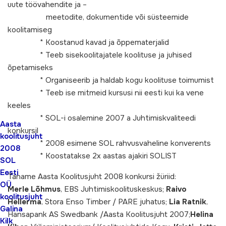
uute töövahendite ja –
meetodite, dokumentide või süsteemide
koolitamiseg
* Koostanud kavad ja õppematerjalid
* Teeb sisekoolitajatele koolituse ja juhised
õpetamiseks
* Organiseerib ja haldab kogu koolituse toimumist
* Teeb ise mitmeid kursusi nii eesti kui ka vene
keeles
* SOL-i osalemine 2007 a Juhtimiskvaliteedi
Aasta
konkursil
koolitusjuht
* 2008 esimene SOL rahvusvaheline konverents
2008
* Koostatakse 2x aastas ajakiri SOLIST
SOL
Eesti
Täname Aasta Koolitusjuht 2008 konkursi žüriid:
OÜ
Merle Lõhmus
, EBS Juhtimiskoolituskeskus;
Raivo
koolitusjuht
Hellerma
, Stora Enso Timber / PARE juhatus;
Lia Ratnik
,
Galina
Hansapank AS Swedbank /Aasta Koolitusjuht 2007;
Helina
Kilk