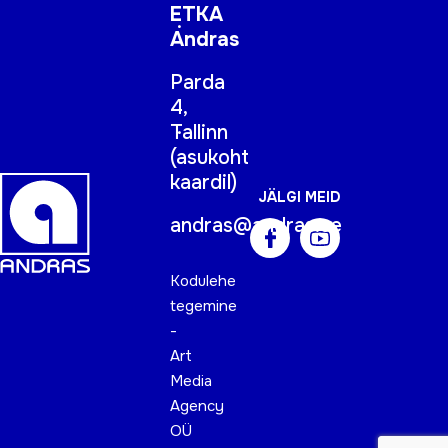
ETKA
Andras
Parda
4,
Tallinn
(
asukoht
kaardil
)
JÄLGI MEID
andras@andras.ee
Kodulehe
tegemine
-
Art
Media
Agency
OÜ