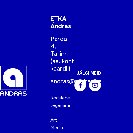
ETKA
Andras
Parda
4,
Tallinn
(
asukoht
kaardil
)
JÄLGI MEID
andras@andras.ee
Kodulehe
tegemine
-
Art
Media