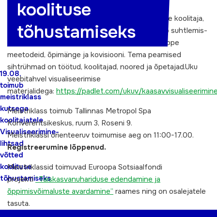
koolituse
Meistriklassi viib läbi Uku Visnapuu (täiskasvanute koolitaja,
tõhustamiseks
tase 7).Uku koolitab aastast 1999. Ta keskendub suhtlemis-
ja koostööoskustele, kasutab mitteformaalse õppe
meetodeid, õpimänge ja kovisiooni. Tema peamised
sihtrühmad on töötud, koolitajad, noored ja õpetajad.Uku
19.08.
veebitahvel visualiseerimise
toimub
materjalidega:
https://padlet.com/ukuv/kaasavvisualiseerimin
meistriklass
kutsega
Meistriklass toimub Tallinnas Metropol Spa
koolitajatele
Konverentsikeskus, ruum 3, Roseni 9.
Visualiseerimine-
Meistriklassi orienteeruv toimumise aeg on 11:00-17.00.
lihtsad
Registreerumine lõppenud.
võtted
koolituse
Meistriklassid toimuvad Euroopa Sotsiaalfondi
tõhustamiseks
projekti
“Täiskasvanuhariduse edendamine ja
õppimisvõimaluste avardamine”
raames ning on osalejatele
tasuta.