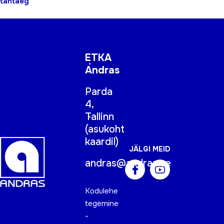
tähtaeg
ETKA
Andras
Parda
4,
Tallinn
(
asukoht
kaardil
)
JÄLGI MEID
andras@andras.ee
Kodulehe
tegemine
-