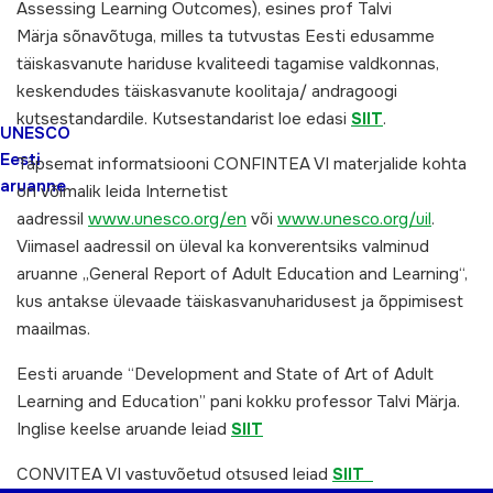
Assessing Learning Outcomes), esines prof Talvi
Märja sõnavõtuga, milles ta tutvustas Eesti edusamme
täiskasvanute hariduse kvaliteedi tagamise valdkonnas,
keskendudes täiskasvanute koolitaja/ andragoogi
kutsestandardile. Kutsestandarist loe edasi
SIIT
.
UNESCO
Eesti
Täpsemat informatsiooni CONFINTEA VI materjalide kohta
aruanne
on võimalik leida Internetist
aadressil
www.unesco.org/en
või
www.unesco.org/uil
.
Viimasel aadressil on üleval ka konverentsiks valminud
aruanne „General Report of Adult Education and Learning“,
kus antakse ülevaade täiskasvanuharidusest ja õppimisest
maailmas.
Eesti aruande “Development and State of Art of Adult
Learning and Education” pani kokku professor Talvi Märja.
Inglise keelse aruande leiad
SIIT
CONVITEA VI vastuvõetud otsused leiad
SIIT