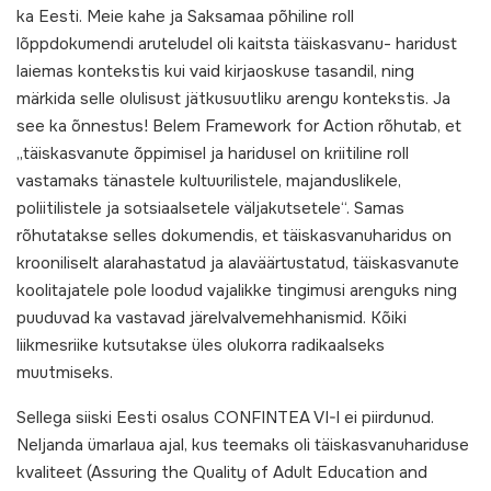
ka Eesti. Meie kahe ja Saksamaa põhiline roll
lõppdokumendi aruteludel oli kaitsta täiskasvanu- haridust
laiemas kontekstis kui vaid kirjaoskuse tasandil, ning
märkida selle olulisust jätkusuutliku arengu kontekstis. Ja
see ka õnnestus! Belem Framework for Action rõhutab, et
„täiskasvanute õppimisel ja haridusel on kriitiline roll
vastamaks tänastele kultuurilistele, majanduslikele,
poliitilistele ja sotsiaalsetele väljakutsetele“. Samas
rõhutatakse selles dokumendis, et täiskasvanuharidus on
krooniliselt alarahastatud ja alaväärtustatud, täiskasvanute
koolitajatele pole loodud vajalikke tingimusi arenguks ning
puuduvad ka vastavad järelvalvemehhanismid. Kõiki
liikmesriike kutsutakse üles olukorra radikaalseks
muutmiseks.
Sellega siiski Eesti osalus CONFINTEA VI-l ei piirdunud.
Neljanda ümarlaua ajal, kus teemaks oli täiskasvanuhariduse
kvaliteet (Assuring the Quality of Adult Education and