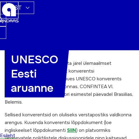
EST
UNESCO
UNESCO korraldab iga 12 aasta järel ülemaailmset
Eesti
täiskavanuhariduse teemalist konverentsi
CONFINTEA. Järjekordne, kuues UNESCO konverents
aruanne
täiskasvanuhari- duse valdkonnas, CONFINTEA VI,
toimus 2009. aasta detsembri esimestel päevadel Brasiilias,
Belemis.
Sellised konverentsid on oluliseks verstapostiks valdkonna
arengus. Kuuenda konverentsi lõppdokument (loe
ingliskeelset lõppdokumenti
SIIN
) on platvormiks
Esileht
järgnevatele poliitilistele diskussioonidele ning kaitsevad