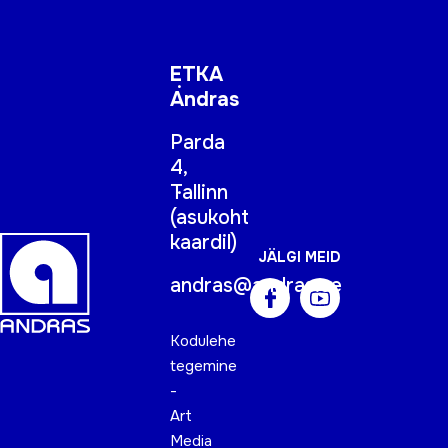
ETKA
Andras
Parda
4,
Tallinn
(
asukoht
kaardil
)
JÄLGI MEID
andras@andras.ee
Kodulehe
tegemine
-
Art
Media