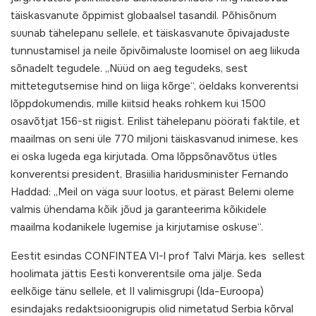
täiskasvanute õppimist globaalsel tasandil. Põhisõnum
suunab tähelepanu sellele, et täiskasvanute õpivajaduste
tunnustamisel ja neile õpivõimaluste loomisel on aeg liikuda
sõnadelt tegudele. „Nüüd on aeg tegudeks, sest
mittetegutsemise hind on liiga kõrge“, öeldaks konverentsi
lõppdokumendis, mille kiitsid heaks rohkem kui 1500
osavõtjat 156-st riigist. Erilist tähelepanu pöörati faktile, et
maailmas on seni üle 770 miljoni täiskasvanud inimese, kes
ei oska lugeda ega kirjutada. Oma lõppsõnavõtus ütles
konverentsi president, Brasiilia haridusminister Fernando
Haddad: „Meil on väga suur lootus, et pärast Belemi oleme
valmis ühendama kõik jõud ja garanteerima kõikidele
maailma kodanikele lugemise ja kirjutamise oskuse“.
Eestit esindas CONFINTEA VI-l prof Talvi Märja, kes sellest
hoolimata jättis Eesti konverentsile oma jälje. Seda
eelkõige tänu sellele, et II valimisgrupi (Ida-Euroopa)
esindajaks redaktsioonigrupis olid nimetatud Serbia kõrval