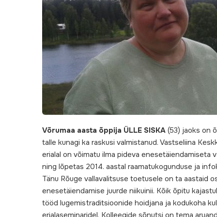
Võrumaa aasta õppija ÜLLE SISKA
(53) jaoks on õ
talle kunagi ka raskusi valmistanud. Vastseliina Kes
erialal on võimatu ilma pideva enesetäiendamiseta vast
ning lõpetas 2014. aastal raamatukogunduse ja infok
Tänu Rõuge vallavalitsuse toetusele on ta aastaid 
enesetäiendamise juurde niikuinii. Kõik õpitu kajas
tööd lugemistraditsioonide hoidjana ja kodukoha kul
erialaseminaridel. Kolleegide sõnutsi on tema aruan