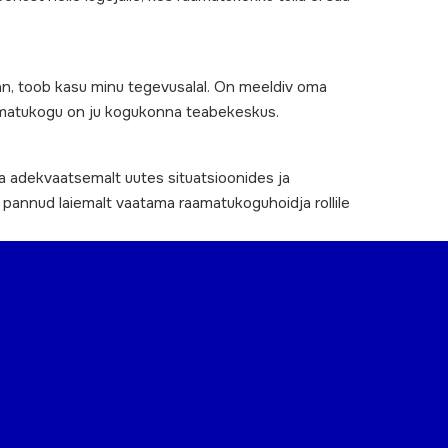
an, toob kasu minu tegevusalal. On meeldiv oma
 Raamatukogu on ju kogukonna teabekeskus.
a adekvaatsemalt uutes situatsioonides ja
a pannud laiemalt vaatama raamatukoguhoidja rollile