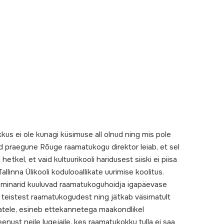
kkus ei ole kunagi küsimuse all olnud ning mis pole
nud praegune Rõuge raamatukogu direktor leiab, et sel
kel, et vaid kultuurikooli haridusest siiski ei piisa
inna Ülikooli kodulooallikate uurimise koolitus.
seminarid kuuluvad raamatukoguhoidja igapäevase
e teistest raamatukogudest ning jätkab väsimatult
ejatele, esineb ettekannetega maakondlikel
nust neile lugejaile, kes raamatukokku tulla ei saa