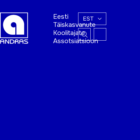
Eesti
EST
Täiskasvanute
Koolitajate
Assotsiatsioon
Esileht
Õppijale
Koolitajale
Täiskasvanud
õppija nädal