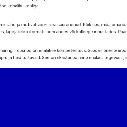
öd kohaliku kooliga.
imistahe ja motivatsioon aina suurenenud. Kõik uus, mida omand
ldades, lugejatele informatsiooni andes või kolleege innustades.
maring. Tõusnud on erialaline kompetentsus. Suudan orienteerud
pru ja häid tuttavaid. See on rikastanud minu erialast tegevust j