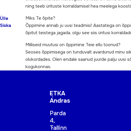
ning teeb ürituste korraldamisel hea meelega koostö
Miks Te õpite?
Ülle
Siska
Õppimine annab ju uusi teadmisi! Aastatega on õpp
õpitut teistega jagada, olgu see siis üritusi korra
Milliseid muutusi on õppimine Teie ellu toonud?
Seoses õppimisega on tunduvalt avardunud minu sil
olukordades. Olen endale saanud juurde palju uusi sõ
kogukonnas.
ETKA
Andras
Parda
4,
Tallinn