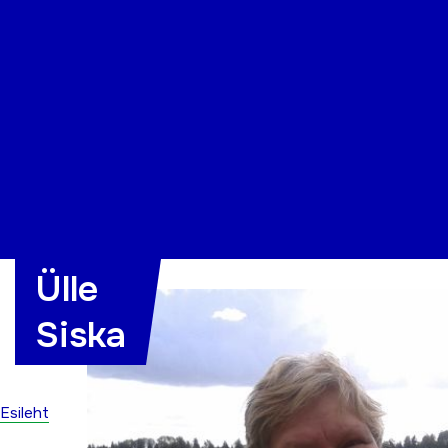
Organisatsioon
Projektid
Kontakt
Ülle
Siska
Esileht