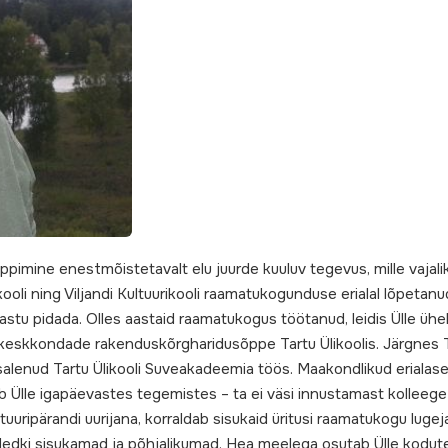
ppimine enestmõistetavalt elu juurde kuuluv tegevus, mille vajali
kkooli ning Viljandi Kultuurikooli raamatukogunduse erialal lõpeta
u pidada. Olles aastaid raamatukogus töötanud, leidis Ülle ühel het
eskkondade rakenduskõrgharidusõppe Tartu Ülikoolis. Järgnes Tall
osalenud Tartu Ülikooli Suveakadeemia töös. Maakondlikud eriala
tub Ülle igapäevastes tegemistes – ta ei väsi innustamast kolleeg
tuuripärandi uurijana, korraldab sisukaid üritusi raamatukogu lug
dedki sisukamad ja põhjalikumad. Hea meelega osutab Ülle kodutee