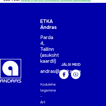
ETKA
Andras
Parda
4,
Tallinn
(
asukoht
kaardil
)
JÄLGI MEID
andras@andras.ee
Kodulehe
tegemine
-
Art