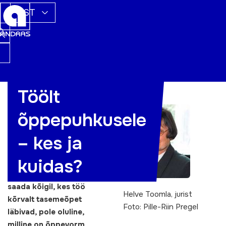
EST
Töölt
Möödunud aasta tõi
õppepuhkusele
olulisi muudatusi
õppepuh- kuse
– kes ja
andmisse ja
kuidas?
tasustamisse. Nüüd on
õigus õppepuhkust
saada kõigil, kes töö
Helve Toomla, jurist
kõrvalt tasemeõpet
Foto: Pille-Riin Pregel
läbivad, pole oluline,
milline on õppevorm