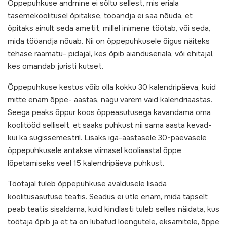
Õppepuhkuse andmine ei sõltu sellest, mis eriala
tasemekoolitusel õpitakse, tööandja ei saa nõuda, et
õpitaks ainult seda ametit, millel inimene töötab, või seda,
mida tööandja nõuab. Nii on õppepuhkusele õigus näiteks
tehase raamatu- pidajal, kes õpib aianduseriala, või ehitajal,
kes omandab juristi kutset.
Õppepuhkuse kestus võib olla kokku 30 kalendripäeva, kuid
mitte enam õppe- aastas, nagu varem vaid kalendriaastas.
Seega peaks õppur koos õppeasutusega kavandama oma
koolitööd selliselt, et saaks puhkust nii sama aasta kevad-
kui ka sügissemestril. Lisaks iga-aastasele 30-päevasele
õppepuhkusele antakse viimasel kooliaastal õppe
lõpetamiseks veel 15 kalendripäeva puhkust.
Töötajal tuleb õppepuhkuse avaldusele lisada
koolitusasutuse teatis. Seadus ei ütle enam, mida täpselt
peab teatis sisaldama, kuid kindlasti tuleb selles näidata, kus
töötaja õpib ja et ta on lubatud loengutele, eksamitele, õppe