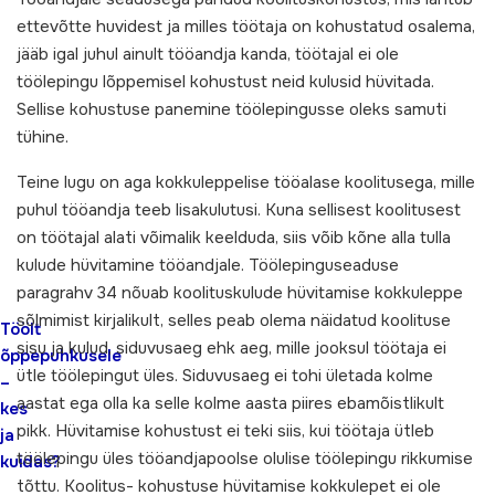
ettevõtte huvidest ja milles töötaja on kohustatud osalema,
jääb igal juhul ainult tööandja kanda, töötajal ei ole
töölepingu lõppemisel kohustust neid kulusid hüvitada.
Sellise kohustuse panemine töölepingusse oleks samuti
tühine.
Teine lugu on aga kokkuleppelise tööalase koolitusega, mille
puhul tööandja teeb lisakulutusi. Kuna sellisest koolitusest
on töötajal alati võimalik keelduda, siis võib kõne alla tulla
kulude hüvitamine tööandjale. Töölepinguseaduse
paragrahv 34 nõuab koolituskulude hüvitamise kokkuleppe
sõlmimist kirjalikult, selles peab olema näidatud koolituse
Töölt
sisu ja kulud, siduvusaeg ehk aeg, mille jooksul töötaja ei
õppepuhkusele
ütle töölepingut üles. Siduvusaeg ei tohi ületada kolme
–
aastat ega olla ka selle kolme aasta piires ebamõistlikult
kes
pikk. Hüvitamise kohustust ei teki siis, kui töötaja ütleb
ja
töölepingu üles tööandjapoolse olulise töölepingu rikkumise
kuidas?
tõttu. Koolitus- kohustuse hüvitamise kokkulepet ei ole