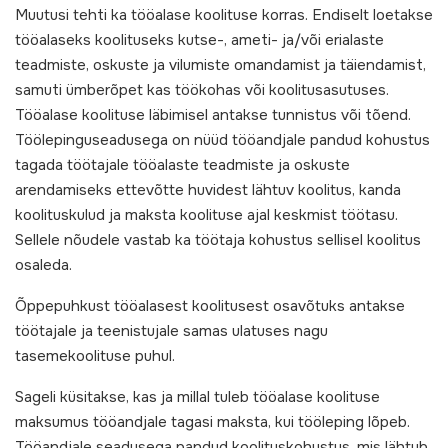
Muutusi tehti ka tööalase koolituse korras. Endiselt loetakse
tööalaseks koolituseks kutse-, ameti- ja/või erialaste
teadmiste, oskuste ja vilumiste omandamist ja täiendamist,
samuti ümberõpet kas töökohas või koolitusasutuses.
Tööalase koolituse läbimisel antakse tunnistus või tõend.
Töölepinguseadusega on nüüd tööandjale pandud kohustus
tagada töötajale tööalaste teadmiste ja oskuste
arendamiseks ettevõtte huvidest lähtuv koolitus, kanda
koolituskulud ja maksta koolituse ajal keskmist töötasu.
Sellele nõudele vastab ka töötaja kohustus sellisel koolitus
osaleda.
Õppepuhkust tööalasest koolitusest osavõtuks antakse
töötajale ja teenistujale samas ulatuses nagu
tasemekoolituse puhul.
Sageli küsitakse, kas ja millal tuleb tööalase koolituse
maksumus tööandjale tagasi maksta, kui tööleping lõpeb.
Tööandjale seadusega pandud koolituskohustus, mis lähtub