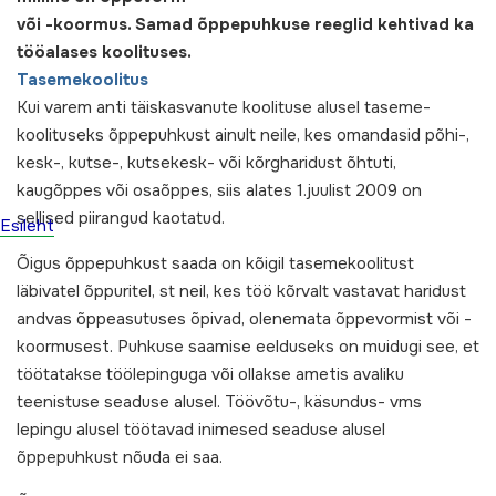
või -koormus. Samad õppepuhkuse reeglid kehtivad ka
tööalases koolituses.
Tasemekoolitus
Kui varem anti täiskasvanute koolituse alusel taseme-
koolituseks õppepuhkust ainult neile, kes omandasid põhi-,
kesk-, kutse-, kutsekesk- või kõrgharidust õhtuti,
kaugõppes või osaõppes, siis alates 1.juulist 2009 on
sellised piirangud kaotatud.
Esileht
Õigus õppepuhkust saada on kõigil tasemekoolitust
läbivatel õppuritel, st neil, kes töö kõrvalt vastavat haridust
andvas õppeasutuses õpivad, olenemata õppevormist või -
koormusest. Puhkuse saamise eelduseks on muidugi see, et
töötatakse töölepinguga või ollakse ametis avaliku
teenistuse seaduse alusel. Töövõtu-, käsundus- vms
lepingu alusel töötavad inimesed seaduse alusel
õppepuhkust nõuda ei saa.