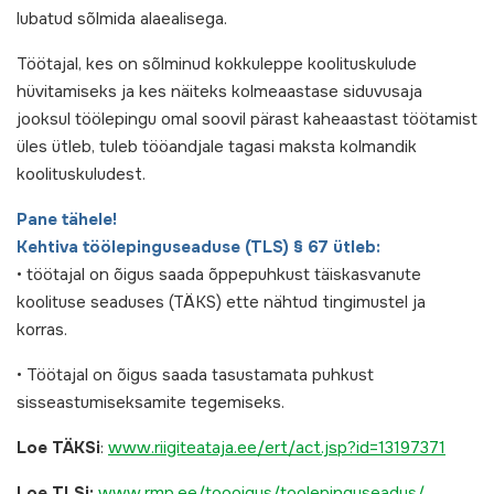
lubatud sõlmida alaealisega.
Töötajal, kes on sõlminud kokkuleppe koolituskulude
hüvitamiseks ja kes näiteks kolmeaastase siduvusaja
jooksul töölepingu omal soovil pärast kaheaastast töötamist
üles ütleb, tuleb tööandjale tagasi maksta kolmandik
koolituskuludest.
Pane tähele!
Kehtiva töölepinguseaduse (TLS) § 67 ütleb:
• töötajal on õigus saada õppepuhkust täiskasvanute
koolituse seaduses (TÄKS) ette nähtud tingimustel ja
korras.
• Töötajal on õigus saada tasustamata puhkust
sisseastumiseksamite tegemiseks.
Loe TÄKSi
:
www.riigiteataja.ee/ert/
act.jsp?id=13197371
Loe TLSi:
www.rmp.ee/toooigus/
toolepinguseadus/