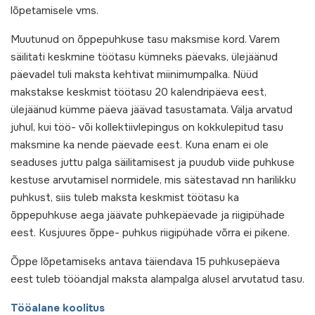
lõpetamisele vms.
Muutunud on õppepuhkuse tasu maksmise kord. Varem
säilitati keskmine töötasu kümneks päevaks, ülejäänud
päevadel tuli maksta kehtivat miinimumpalka. Nüüd
makstakse keskmist töötasu 20 kalendripäeva eest,
ülejäänud kümme päeva jäävad tasustamata. Välja arvatud
juhul, kui töö- või kollektiivlepingus on kokkulepitud tasu
maksmine ka nende päevade eest. Kuna enam ei ole
seaduses juttu palga säilitamisest ja puudub viide puhkuse
kestuse arvutamisel normidele, mis sätestavad nn harilikku
puhkust, siis tuleb maksta keskmist töötasu ka
õppepuhkuse aega jäävate puhkepäevade ja riigipühade
eest. Kusjuures õppe- puhkus riigipühade võrra ei pikene.
Õppe lõpetamiseks antava täiendava 15 puhkusepäeva
eest tuleb tööandjal maksta alampalga alusel arvutatud tasu.
Tööalane koolitus