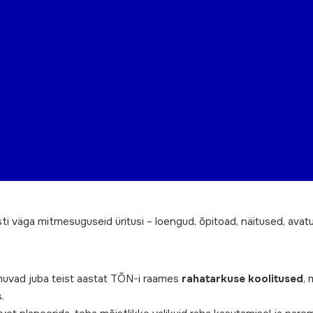
i väga mitmesuguseid üritusi – loengud, õpitoad, näitused, avat
muvad juba teist aastat TÕN-i raames
rahatarkuse koolitused
, 
.