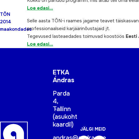
Kokku on pandud programm, mis aitab teil oma eelarv
Loe edasi…
TÕN
Selle aasta TÕN-i raames jagame teavet täiskasva
2014
professionaalseid karjäärinõustajaid jt.
maakondades
Tegevused lasteaedades toimuvad koostöös
Eesti
Loe edasi…
ETKA
Andras
Parda
4,
Tallinn
(
asukoht
kaardil
)
JÄLGI MEID
andras@andras.ee