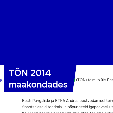
Organisatsioon
Projektid
Kontakt
TÕN 2014
Täiskasvanud õppija nädalal
(TÕN) toimub üle Eest
Esileht
maakondades
Eesti Pangaliidu ja ETKA Andras eestvedamisel toi
finantsalaseid teadmisi ja näpunäiteid igapäevaeluks