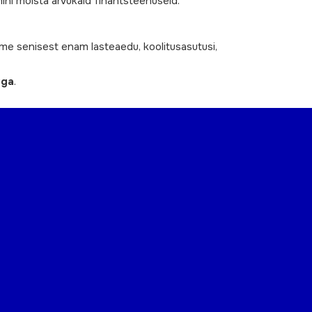
ini mõista arvukaid finantsteenuseid.
ame senisest enam lasteaedu, koolitusasutusi,
uga
.