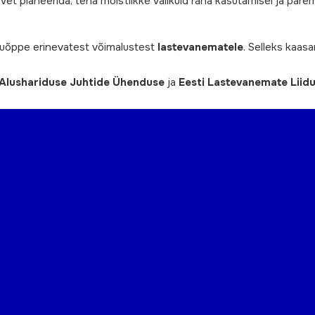
et planeerida, teha mõistlikke valikuid raha kasutamisel ja parem
nuõppe erinevatest võimalustest
lastevanematele
. Selleks kaas
 Alushariduse Juhtide Ühenduse
ja
Eesti Lastevanemate Liid