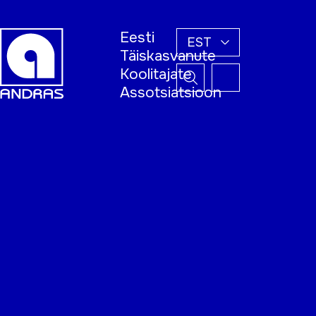
Eesti
EST
Täiskasvanute
Koolitajate
Assotsiatsioon
Esileht
Õppijale
Koolitajale
Täiskasvanud
õppija nädal