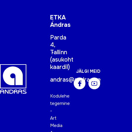
ETKA
Andras
Parda
4,
Tallinn
(
asukoht
kaardil
)
JÄLGI MEID
andras@andras.ee
Kodulehe
tegemine
-
Art
Media