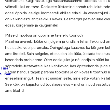
võimalikuks. Oligi raske, aga hakkamasaamine tõestas ka, et k
võimalik, kui on tahe. Raskuste ületamine annab rahulolutunde
edasi õppida, esialgu loomaarsti abilise erialal. Ja veoautojuhi
on ka kindlasti lähitulevikus kavas. Eesmärgid peavad ikka ol
edasi, kõrgemale ja kaugemale!
Miliseid muutusi on õppimine teie ellu toonud?
Maailma avaneb, kõike on julgem ja kindlam teha. Tekkinud on
hea saaks veel paremaks. Õpingutega kaasnes ka kõrgem ko
ametiredelil. Sain selgeks, et suudan läbi lüüa, ületada taksitusi
lahendada probleeme. Olen eeskujuks ja nõuandjaks nüüd ka
sõpradele-tuttavatele, kes kahtlevad, kas õpiteekonda jalge al
Tiina
Parem haridus tagab parema töökoha ja on kõvasti tõstnud 
Suban
enesehinnangut. Tean, et suudan selle, mille ette võtan, ka läbi
See kõik on kajastunud tööalases elus – mul on nüüd vastutu
ametikoht!