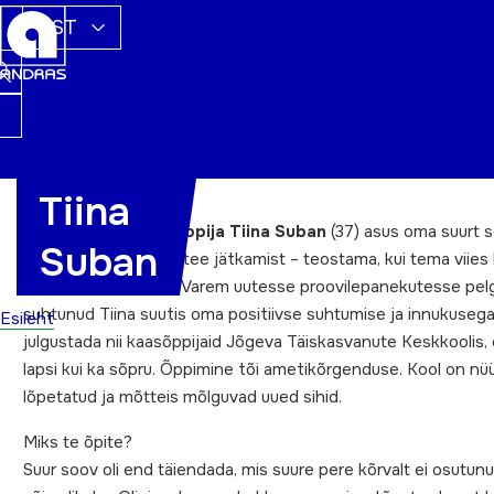
EST
Tiina
Jõgevamaa aasta õppija Tiina Suban
(37) asus oma suurt s
Suban
poolelijäänud haridustee jätkamist – teostama, kui tema viies l
paari nädala vanune. Varem uutesse proovilepanekutesse pelgl
suhtunud Tiina suutis oma positiivse suhtumise ja innukuseg
Esileht
julgustada nii kaasõppijaid Jõgeva Täiskasvanute Keskkoolis,
lapsi kui ka sõpru. Õppimine tõi ametikõrgenduse. Kool on nü
lõpetatud ja mõtteis mõlguvad uued sihid.
Miks te õpite?
Suur soov oli end täiendada, mis suure pere kõrvalt ei osutun