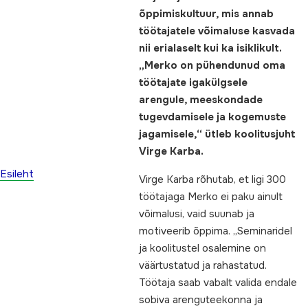
õppimiskultuur, mis annab
töötajatele võimaluse kasvada
nii erialaselt kui ka isiklikult.
„Merko on pühendunud oma
töötajate igakülgsele
arengule, meeskondade
tugevdamisele ja kogemuste
jagamisele,“ ütleb koolitusjuht
Virge Karba.
Esileht
Virge Karba rõhutab, et ligi 300
töötajaga Merko ei paku ainult
võimalusi, vaid suunab ja
motiveerib õppima. „Seminaridel
ja koolitustel osalemine on
väärtustatud ja rahastatud.
Töötaja saab vabalt valida endale
sobiva arenguteekonna ja