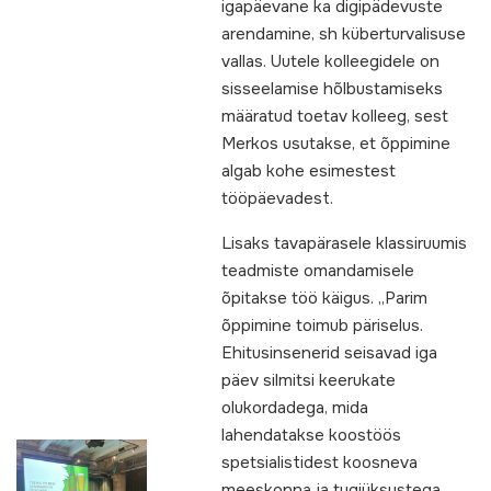
igapäevane ka digipädevuste
arendamine, sh küberturvalisuse
vallas. Uutele kolleegidele on
sisseelamise hõlbustamiseks
määratud toetav kolleeg, sest
Merkos usutakse, et õppimine
algab kohe esimestest
tööpäevadest.
Lisaks tavapärasele klassiruumis
teadmiste omandamisele
õpitakse töö käigus. „Parim
õppimine toimub päriselus.
Ehitusinsenerid seisavad iga
päev silmitsi keerukate
olukordadega, mida
lahendatakse koostöös
spetsialistidest koosneva
meeskonna ja tugiüksustega,