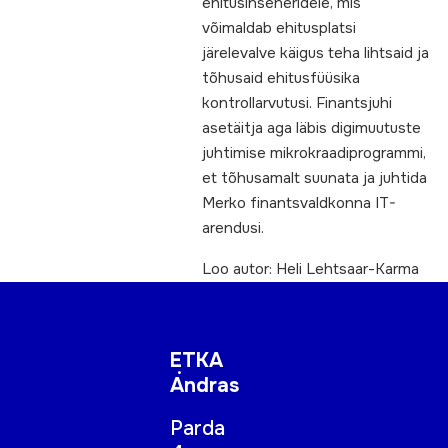
ehitusinseneridele, mis
võimaldab ehitusplatsi
järelevalve käigus teha lihtsaid ja
tõhusaid ehitusfüüsika
kontrollarvutusi. Finantsjuhi
asetäitja aga läbis digimuutuste
juhtimise mikrokraadiprogrammi,
et tõhusamalt suunata ja juhtida
Merko finantsvaldkonna IT-
arendusi.
Loo autor: Heli Lehtsaar-Karma
ETKA
Andras
Parda