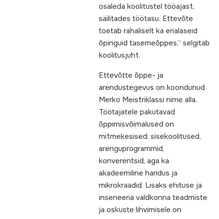
osaleda koolitustel tööajast,
säilitades töötasu. Ettevõte
toetab rahaliselt ka erialaseid
õpinguid tasemeõppes,“ selgitab
koolitusjuht.
Ettevõtte õppe- ja
arendustegevus on koondunud
Merko Meistriklassi nime alla.
Töötajatele pakutavad
õppimisvõimalused on
mitmekesised: sisekoolitused,
arenguprogrammid,
konverentsid, aga ka
akadeemiline haridus ja
mikrokraadid. Lisaks ehituse ja
inseneeria valdkonna teadmiste
ja oskuste lihvimisele on