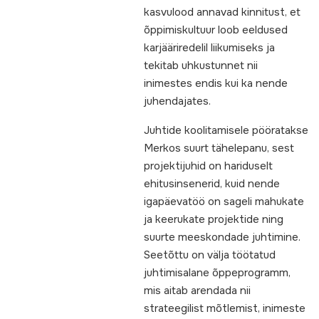
kasvulood annavad kinnitust, et
õppimiskultuur loob eeldused
karjääriredelil liikumiseks ja
tekitab uhkustunnet nii
inimestes endis kui ka nende
juhendajates.
Juhtide koolitamisele pööratakse
Merkos suurt tähelepanu, sest
projektijuhid on hariduselt
ehitusinsenerid, kuid nende
igapäevatöö on sageli mahukate
ja keerukate projektide ning
suurte meeskondade juhtimine.
Seetõttu on välja töötatud
juhtimisalane õppeprogramm,
mis aitab arendada nii
strateegilist mõtlemist, inimeste