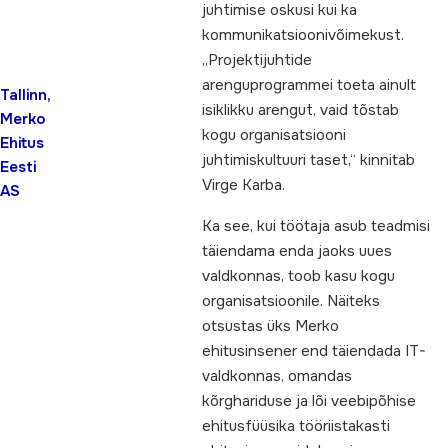
juhtimise oskusi kui ka
kommunikatsioonivõimekust.
„Projektijuhtide
arenguprogrammei toeta ainult
Tallinn,
isiklikku arengut, vaid tõstab
Merko
kogu organisatsiooni
Ehitus
juhtimiskultuuri taset,“ kinnitab
Eesti
Virge Karba.
AS
Ka see, kui töötaja asub teadmisi
täiendama enda jaoks uues
valdkonnas, toob kasu kogu
organisatsioonile. Näiteks
otsustas üks Merko
ehitusinsener end täiendada IT-
valdkonnas, omandas
kõrghariduse ja lõi veebipõhise
ehitusfüüsika tööriistakasti