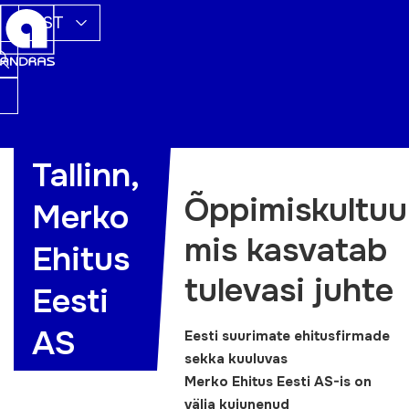
EST
Tallinn,
Õppimiskultuu
Merko
mis kasvatab
Ehitus
tulevasi juhte
Eesti
AS
Eesti suurimate ehitusfirmade
sekka kuuluvas
Merko
Ehitus Eesti
AS-is
on
välja kujunenud