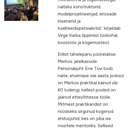
näiteks konstruktorid,
mudelprojekteerijad, eriosade
insenerid ja
kvaliteedispetsialistid,“ kirjeldab
Virge Karba õppimist töökohal,
koostöös ja kogemustest.
Erilist tähelepanu pööratakse
Merkos järelkasvule.
Personalijuht Ene Tüvi toob
näite, etviimase viie aasta jooksul
on Merkos praktikal käinud üle
60 tudengi, kellest pooled on
jäänud ettevõttesse tööle.
Mitmest praktikandist on
nüüdseks sirgunud kogenud
ehitusjuhid, kes on juba ise
noortele mentoriks. Sellised