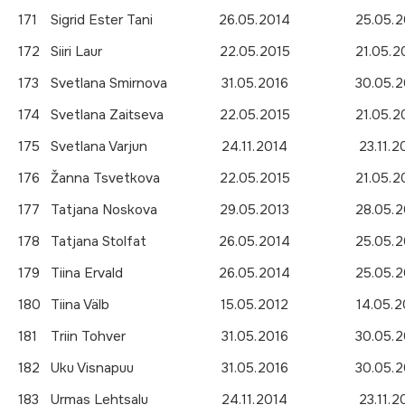
171
Sigrid Ester Tani
26.05.2014
25.05.2
172
Siiri Laur
22.05.2015
21.05.2
173
Svetlana Smirnova
31.05.2016
30.05.2
174
Svetlana Zaitseva
22.05.2015
21.05.2
175
Svetlana Varjun
24.11.2014
23.11.2
176
Žanna Tsvetkova
22.05.2015
21.05.2
177
Tatjana Noskova
29.05.2013
28.05.2
178
Tatjana Stolfat
26.05.2014
25.05.2
179
Tiina Ervald
26.05.2014
25.05.2
180
Tiina Välb
15.05.2012
14.05.2
181
Triin Tohver
31.05.2016
30.05.2
182
Uku Visnapuu
31.05.2016
30.05.2
183
Urmas Lehtsalu
24.11.2014
23.11.2