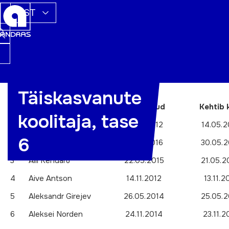
EST
Täiskasvanute
Nr
Nimi
Välja antud
Kehtib 
koolitaja, tase
1
Ada Väät
15.05.2012
14.05.2
6
2
Agni Laats
31.05.2016
30.05.2
3
Aili Kendaru
22.05.2015
21.05.2
4
Aive Antson
14.11.2012
13.11.2
5
Aleksandr Girejev
26.05.2014
25.05.2
6
Aleksei Norden
24.11.2014
23.11.2