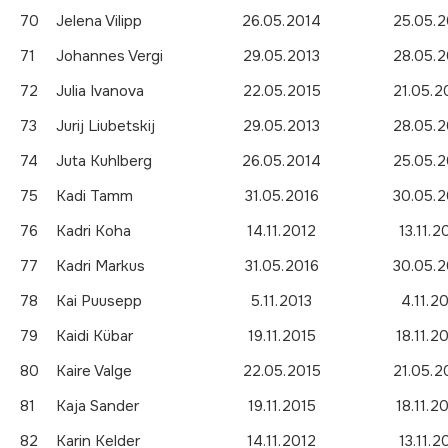
70
Jelena Vilipp
26.05.2014
25.05.2
71
Johannes Vergi
29.05.2013
28.05.2
72
Julia Ivanova
22.05.2015
21.05.2
73
Jurij Liubetskij
29.05.2013
28.05.2
74
Juta Kuhlberg
26.05.2014
25.05.2
75
Kadi Tamm
31.05.2016
30.05.2
76
Kadri Koha
14.11.2012
13.11.2
77
Kadri Markus
31.05.2016
30.05.2
78
Kai Puusepp
5.11.2013
4.11.2
79
Kaidi Kübar
19.11.2015
18.11.2
80
Kaire Valge
22.05.2015
21.05.2
81
Kaja Sander
19.11.2015
18.11.2
82
Karin Kelder
14.11.2012
13.11.2