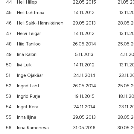
44
Heli Hillep
22.05.2015
21.05.2
45
Heli Luhtmaa
14.11.2012
13.11.2
46
Heli Sakk-Hännikäinen
29.05.2013
28.05.2
47
Helvi Teigar
14.11.2012
13.11.2
48
Hiie Taniloo
26.05.2014
25.05.2
49
Iina Kalbri
5.11.2013
4.11.2
50
Iivi Luik
14.11.2012
13.11.2
51
Inge Ojakäär
24.11.2014
23.11.2
52
Ingrid Laht
26.05.2014
25.05.2
53
Ingrid Purje
19.11.2015
18.11.2
54
Ingrit Kera
24.11.2014
23.11.2
55
Inna Iljina
29.05.2013
28.05.2
56
Irina Kameneva
31.05.2016
30.05.2