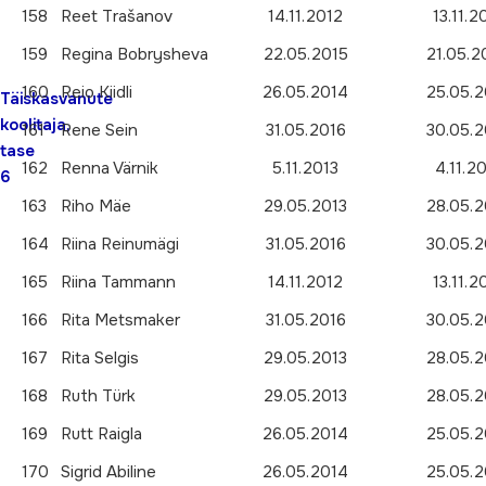
158
Reet Trašanov
14.11.2012
13.11.2
159
Regina Bobrysheva
22.05.2015
21.05.2
160
Reio Kiidli
26.05.2014
25.05.2
Täiskasvanute
koolitaja,
161
Rene Sein
31.05.2016
30.05.2
tase
162
Renna Värnik
5.11.2013
4.11.2
6
163
Riho Mäe
29.05.2013
28.05.2
164
Riina Reinumägi
31.05.2016
30.05.2
165
Riina Tammann
14.11.2012
13.11.2
166
Rita Metsmaker
31.05.2016
30.05.2
167
Rita Selgis
29.05.2013
28.05.2
168
Ruth Türk
29.05.2013
28.05.2
169
Rutt Raigla
26.05.2014
25.05.2
170
Sigrid Abiline
26.05.2014
25.05.2