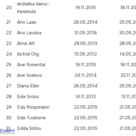
Anželika Vaino-
20
19.11.2015
18.11.2
Keskküla
21
Anu Laas
26.05.2014
25.05.2
22
Anu Leuska
31.05.2016
30.05.2
23
Arnis Alt
29.05.2013
28.05.2
24
Astrid Org
15.05.2012
14.05.2
25
Ave Rosental
19.11.2015
18.11.2
26
Ave Soekov
24.11.2014
23.11.2
27
Diana Eller
26.05.2014
25.05.2
28
Eda Gross
14.11.2012
13.11.2
29
Eda Rööpmann
22.05.2015
21.05.2
30
Eda Tuvikene
22.05.2015
21.05.2
31
Edda Sõõru
22.05.2015
21.05.2
Esileht