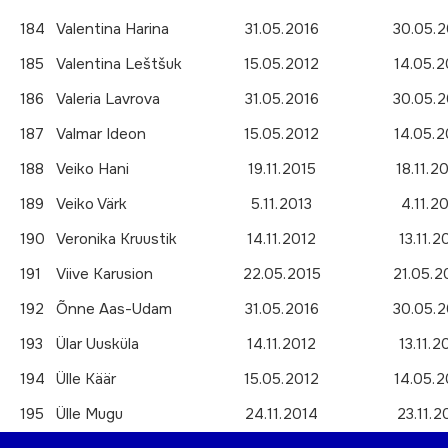
184
Valentina Harina
31.05.2016
30.05.2
185
Valentina Leštšuk
15.05.2012
14.05.2
186
Valeria Lavrova
31.05.2016
30.05.2
187
Valmar Ideon
15.05.2012
14.05.2
188
Veiko Hani
19.11.2015
18.11.2
189
Veiko Värk
5.11.2013
4.11.2
190
Veronika Kruustik
14.11.2012
13.11.2
191
Viive Karusion
22.05.2015
21.05.2
192
Õnne Aas-Udam
31.05.2016
30.05.2
193
Ülar Uusküla
14.11.2012
13.11.2
194
Ülle Käär
15.05.2012
14.05.2
195
Ülle Mugu
24.11.2014
23.11.2