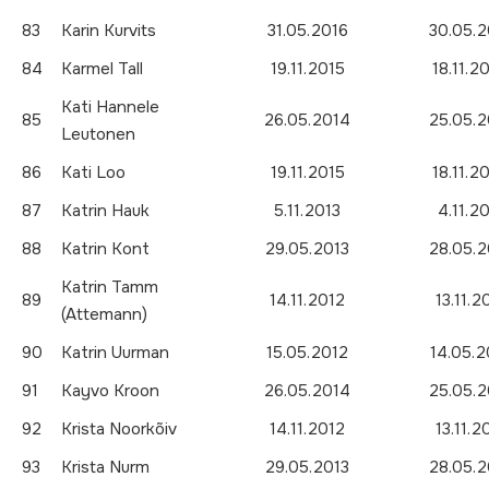
83
Karin Kurvits
31.05.2016
30.05.2
84
Karmel Tall
19.11.2015
18.11.2
Kati Hannele
85
26.05.2014
25.05.2
Leutonen
86
Kati Loo
19.11.2015
18.11.2
87
Katrin Hauk
5.11.2013
4.11.2
88
Katrin Kont
29.05.2013
28.05.2
Katrin Tamm
89
14.11.2012
13.11.2
(Attemann)
90
Katrin Uurman
15.05.2012
14.05.2
91
Kayvo Kroon
26.05.2014
25.05.2
92
Krista Noorkõiv
14.11.2012
13.11.2
93
Krista Nurm
29.05.2013
28.05.2