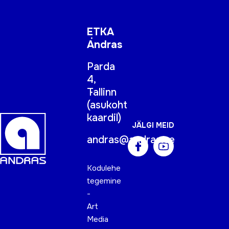
ETKA
Andras
Parda
4,
Tallinn
(
asukoht
kaardil
)
JÄLGI MEID
andras@andras.ee
Kodulehe
tegemine
-
Art
Media