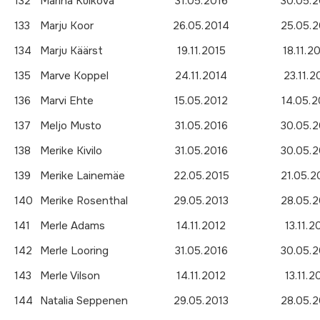
132
Marina Kulkova
31.05.2016
30.05.2
133
Marju Koor
26.05.2014
25.05.2
134
Marju Käärst
19.11.2015
18.11.2
135
Marve Koppel
24.11.2014
23.11.2
136
Marvi Ehte
15.05.2012
14.05.2
137
Meljo Musto
31.05.2016
30.05.2
138
Merike Kivilo
31.05.2016
30.05.2
139
Merike Lainemäe
22.05.2015
21.05.2
140
Merike Rosenthal
29.05.2013
28.05.2
141
Merle Adams
14.11.2012
13.11.2
142
Merle Looring
31.05.2016
30.05.2
143
Merle Vilson
14.11.2012
13.11.2
144
Natalia Seppenen
29.05.2013
28.05.2