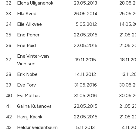
32
Elena Uliyanenok
29.05.2013
28.05.2
33
Ella Šved
26.05.2014
25.05.2
34
Elle Allikvee
15.05.2012
14.05.2
35
Ene Pener
22.05.2015
21.05.2
36
Ene Raid
22.05.2015
21.05.2
Ene Vinter-van
37
19.11.2015
18.11.2
Vierssen
38
Erik Nobel
14.11.2012
13.11.2
39
Eve Torv
31.05.2016
30.05.2
40
Evi Mõttus
31.05.2016
30.05.2
41
Galina Kušanova
22.05.2015
21.05.2
42
Harry Käärik
22.05.2015
21.05.2
43
Heldur Veidenbaum
5.11.2013
4.11.2