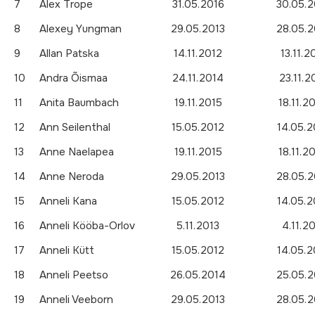
7
Alex Trope
31.05.2016
30.05.2
8
Alexey Yungman
29.05.2013
28.05.2
9
Allan Patska
14.11.2012
13.11.2
10
Andra Õismaa
24.11.2014
23.11.2
11
Anita Baumbach
19.11.2015
18.11.2
12
Ann Seilenthal
15.05.2012
14.05.2
13
Anne Naelapea
19.11.2015
18.11.2
14
Anne Neroda
29.05.2013
28.05.2
15
Anneli Kana
15.05.2012
14.05.2
16
Anneli Kööba-Orlov
5.11.2013
4.11.2
17
Anneli Kütt
15.05.2012
14.05.2
18
Anneli Peetso
26.05.2014
25.05.2
19
Anneli Veeborn
29.05.2013
28.05.2