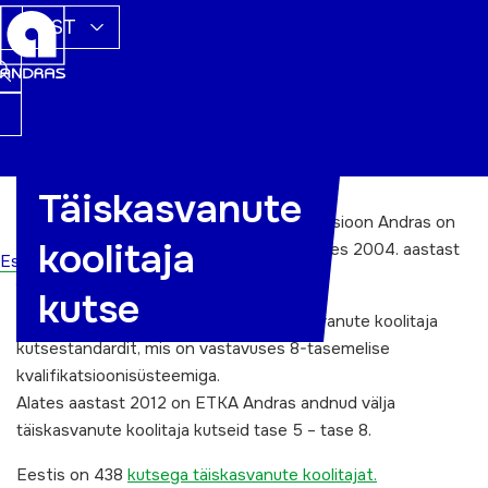
EST
Täiskasvanute
Eesti Täiskasvanute Koolitajate Assotsiatsioon Andras on
koolitaja
täiskasvanute koolitaja kutsete andja alates 2004. aastast
Esileht
ja oli kutse andja 2004 – 2016.
kutse
Novembris 2011 kinnitati neli uut täiskasvanute koolitaja
kutsestandardit, mis on vastavuses 8-tasemelise
kvalifikatsioonisüsteemiga.
Alates aastast 2012 on ETKA Andras andnud välja
täiskasvanute koolitaja kutseid tase 5 – tase 8.
Eestis on 438
kutsega täiskasvanute koolitajat.