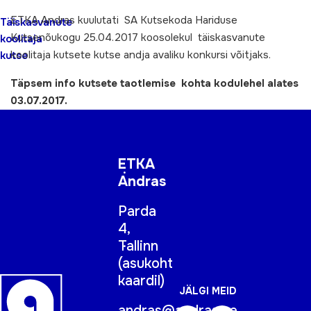
ETKA Andras kuulutati SA Kutsekoda Hariduse
Täiskasvanute
Kutsenõukogu 25.04.2017 koosolekul täiskasvanute
koolitaja
koolitaja kutsete kutse andja avaliku konkursi võitjaks.
kutse
Täpsem info kutsete taotlemise kohta kodulehel alates
03.07.2017.
ETKA
Andras
Parda
4,
Tallinn
(
asukoht
kaardil
)
JÄLGI MEID
andras@andras.ee