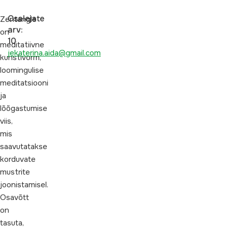
Osalejate
Zentangle
arv:
on
10
meditatiivne
jekaterina.aida@gmail.com
kunstivorm,
loomingulise
meditatsiooni
ja
lõõgastumise
viis,
mis
saavutatakse
korduvate
mustrite
joonistamisel.
Osavõtt
on
tasuta,