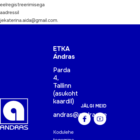
eelregistreerimisega
aadressil
jekaterina.aida@gmail.com.
ETKA
Andras
Parda
4,
Tallinn
(
asukoht
kaardil
)
JÄLGI MEID
andras@andras.ee
Kodulehe