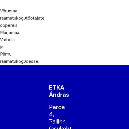
Võrumaa
raamatukogutöötajate
õppereis
Märjamaa,
Varbola
ja
Pärnu
raamatukogudesse.
ETKA
Andras
Parda
4,
Tallinn
(
asukoht