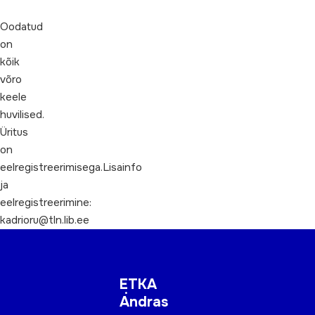
Oodatud
on
kõik
võro
keele
huvilised.
Üritus
on
eelregistreerimisega.Lisainfo
ja
eelregistreerimine:
kadrioru@tln.lib.ee
ETKA
Andras