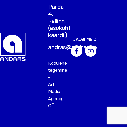
Parda
4,
Tallinn
(
asukoht
kaardil
)
JÄLGI MEID
andras@andras.ee
Kodulehe
tegemine
-
Art
Media
Agency
OÜ