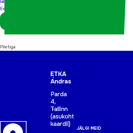
läbi
läbi
Eestita?”
Eestita?”
Logi sisse
koordinaatorina
Piletiga
ETKA
Andras
Parda
4,
Tallinn
(
asukoht
kaardil
)
JÄLGI MEID