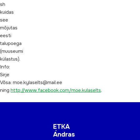
sh
kuidas
see
mõjutas
eesti
talupoega
(muuseumi
külastus).
Info:
Sirje
Võsa: moe.kylaselts@mail.ee
ning
http://www.facebook.com/moe.kulaselts
.
ETKA
Andras