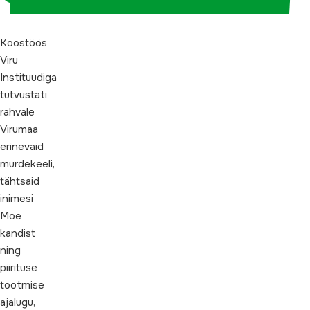
Koostöös
Viru
Instituudiga
tutvustati
rahvale
Virumaa
erinevaid
murdekeeli,
tähtsaid
inimesi
Moe
kandist
ning
piirituse
tootmise
ajalugu,