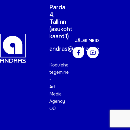
Parda
4,
Tallinn
(
asukoht
kaardil
)
JÄLGI MEID
andras@andras.ee
Kodulehe
tegemine
-
Art
Media
Agency
OÜ