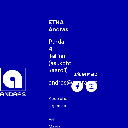
ETKA
Andras
Parda
4,
Tallinn
(
asukoht
kaardil
)
JÄLGI MEID
andras@andras.ee
Kodulehe
tegemine
-
Art
Media