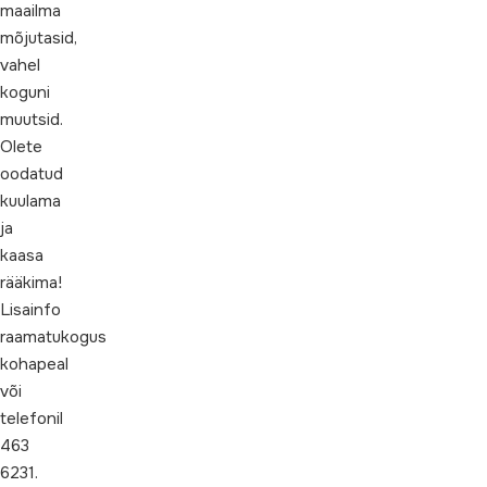
maailma
mõjutasid,
vahel
koguni
muutsid.
Olete
oodatud
kuulama
ja
kaasa
rääkima!
Lisainfo
raamatukogus
kohapeal
või
telefonil
463
6231.