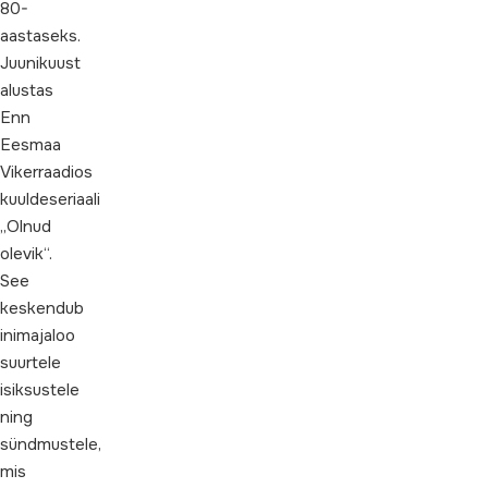
80-
aastaseks.
Juunikuust
alustas
Enn
Eesmaa
Vikerraadios
kuuldeseriaali
„Olnud
olevik“.
See
keskendub
inimajaloo
suurtele
isiksustele
ning
sündmustele,
mis