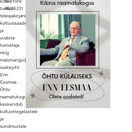
külla
telefonil
tuntud
463 6231
teleajakirjanik,
kultuurisaadete
ja
uudiste
toimetaja
ning
mälumängude
saatejuht
Enn
Eesmaa.
Õhtu
raamatukogus
keskendub
kultuuritegelastele
ja
sündmustele