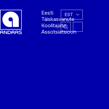
Eesti
EST
Täiskasvanute
Koolitajate
Assotsiatsioon
Esileht
Õppijale
Koolitajale
Täiskasvanud
õppija nädal