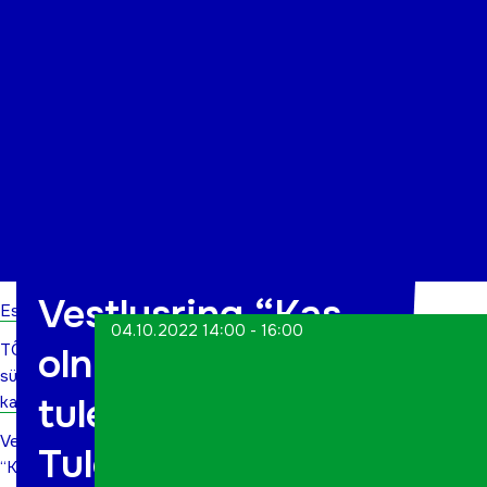
Organisatsioon
Projektid
Kontakt
Vestlusring “Kas
Esileht
04.10.2022 14:00 - 16:00
TÕN
olnud olevikul on
sündmuste
tulevikku?
kalender
Vestlusring
Tulevikku
“Kas