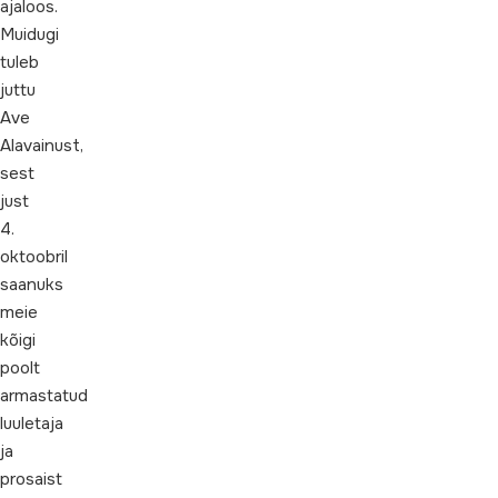
ajaloos.
Muidugi
tuleb
juttu
Ave
Alavainust,
sest
just
4.
oktoobril
saanuks
meie
kõigi
poolt
armastatud
luuletaja
ja
prosaist