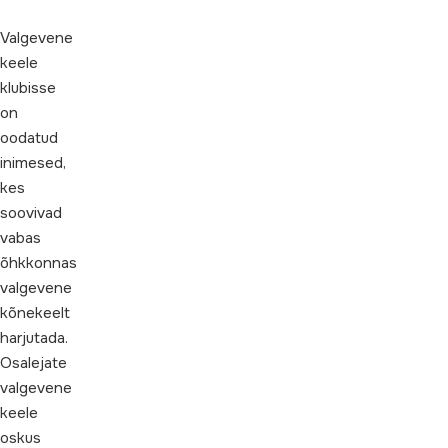
Valgevene
keele
klubisse
on
oodatud
inimesed,
kes
soovivad
vabas
õhkkonnas
valgevene
kõnekeelt
harjutada.
Osalejate
valgevene
keele
oskus