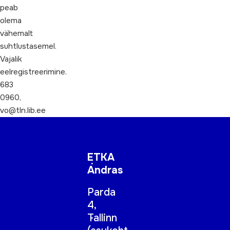
peab
olema
vähemalt
suhtlustasemel.
Vajalik
eelregistreerimine.
683
0960,
vo@tln.lib.ee
ETKA
Andras
Parda
4,
Tallinn