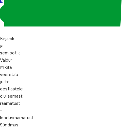
loodusraamatust”
Logi sisse
koordinaatorina
Kirjanik
ja
semiootik
Valdur
Mikita
veeretab
jutte
eestlastele
olulisemast
raamatust
–
loodusraamatust.
Sündmus