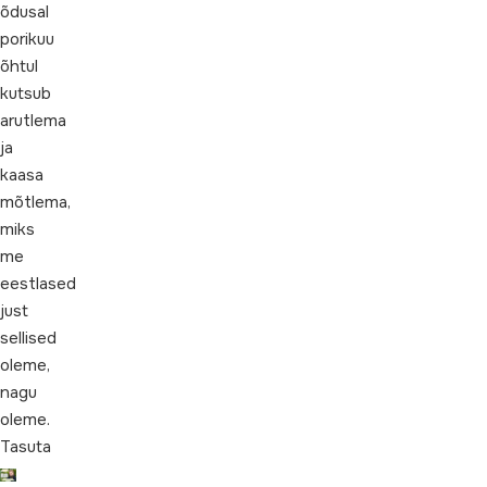
õdusal
porikuu
õhtul
kutsub
arutlema
ja
kaasa
mõtlema,
miks
me
eestlased
just
sellised
oleme,
nagu
oleme.
Tasuta