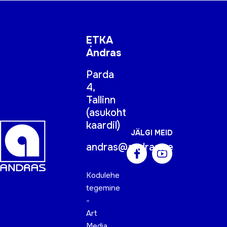
ETKA
Andras
Parda
4,
Tallinn
(
asukoht
kaardil
)
JÄLGI MEID
andras@andras.ee
Kodulehe
tegemine
-
Art
Media