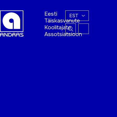
Eesti
EST
Täiskasvanute
Koolitajate
Assotsiatsioon
Esileht
Õppijale
Koolitajale
Täiskasvanud
õppija nädal