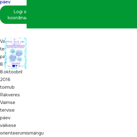
päev
Logi sisse
koordinaatorina
Vaimse
tervise
päev
8.10.2016.
8.oktoobril
2016
toimub
Rakveres
Vaimse
tervise
päev
väikese
orienteerumismängu