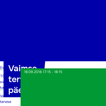
Organisatsioon
Projektid
Kontakt
Vaimse
Esileht
18.09.2016 17:15 - 18:15
TÕN
tervise
sündmuste
päev
kalender
Vaimse
tervise