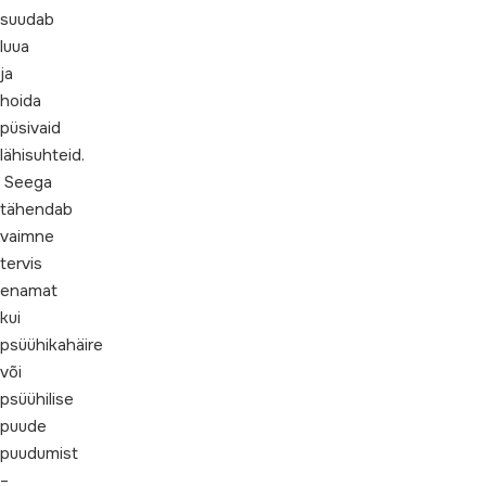
suudab
luua
ja
hoida
püsivaid
lähisuhteid.
Seega
tähendab
vaimne
tervis
enamat
kui
psüühikahäire
või
psüühilise
puude
puudumist
–