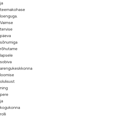
ja
teemakohase
loenguga.
Vaimse
tervise
päeva
sõnumiga
rõhutame
lapsele
sobiva
arengukeskkonna
loomise
olulisust
ning
pere
ja
kogukonna
rolli