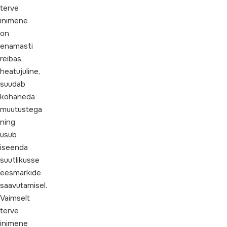
terve
inimene
on
enamasti
reibas,
heatujuline,
suudab
kohaneda
muutustega
ning
usub
iseenda
suutlikusse
eesmärkide
saavutamisel.
Vaimselt
terve
inimene