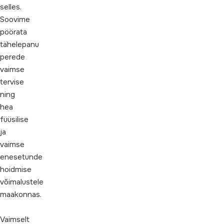
selles.
Soovime
pöörata
tähelepanu
perede
vaimse
tervise
ning
hea
füüsilise
ja
vaimse
enesetunde
hoidmise
võimalustele
maakonnas.
Vaimselt