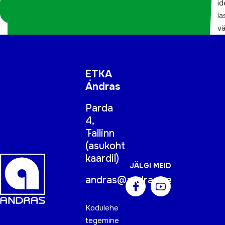
Logi sisse
id
koordinaatorina
la
v
ETKA
Andras
Parda
4,
Tallinn
(
asukoht
kaardil
)
JÄLGI MEID
andras@andras.ee
Kodulehe
tegemine