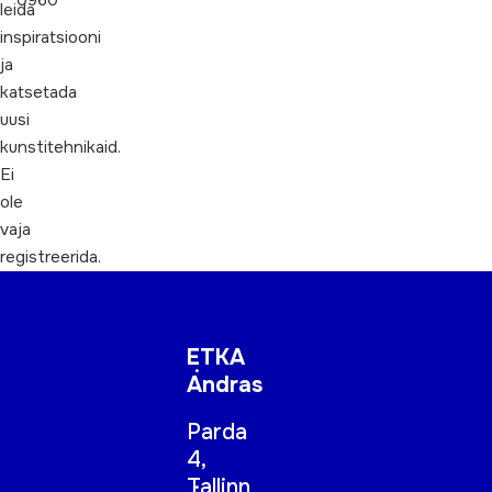
0960
leida
inspiratsiooni
ja
katsetada
uusi
kunstitehnikaid.
Ei
ole
vaja
registreerida.
ETKA
Andras
Parda
4,
Tallinn