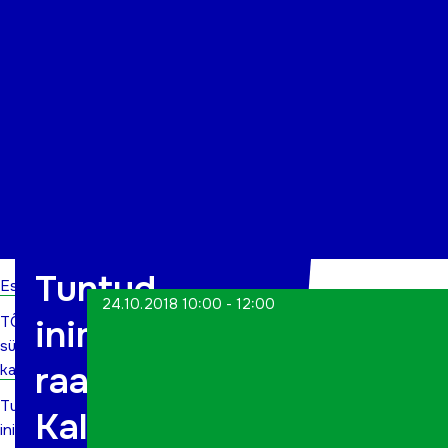
Organisatsioon
Projektid
Kontakt
Tuntud
Esileht
24.10.2018 10:00 - 12:00
TÕN
inimene
sündmuste
raamatukogus
kalender
Tuntud
Kalle Nurk
inimene