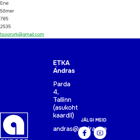
Ene
Sõmer
785
2535
tsoorurk@gmail.com
ETKA
Andras
Parda
4,
Tallinn
(
asukoht
kaardil
)
JÄLGI MEID
andras@andras.ee