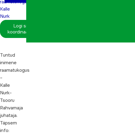
raamatukogus
Kalle
Nurk
Logi sisse
koordinaatorina
Tuntud
inimene
raamatukogus
–
Kalle
Nurk-
Tsooru
Rahvamaja
juhataja.
Täpsem
info: