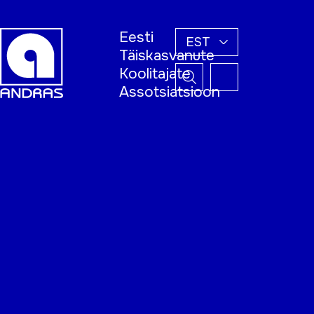
Eesti
EST
Täiskasvanute
Koolitajate
Assotsiatsioon
Esileht
Õppijale
Koolitajale
Täiskasvanud
õppija nädal