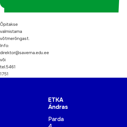
koordinaatorina
Õpitakse
valmistama
võtmerõngast.
Info:
direktor@saverna.edu.ee
või
tel.5461
1751
ETKA
Andras
Parda
4,