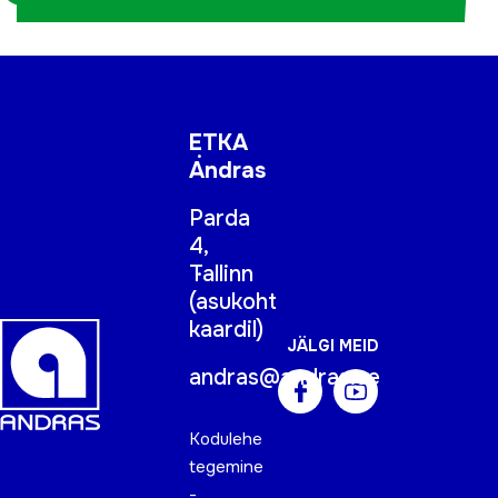
ETKA
Andras
Parda
4,
Tallinn
(
asukoht
kaardil
)
JÄLGI MEID
andras@andras.ee
Kodulehe
tegemine
-