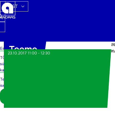
EST
J
Pa
Teeme
Esileht
m
Ku
23.10.2017 11:00 - 12:30
TÕN
ise
sündmuste
kalender
Teeme
ise
Logi sisse
koordinaatorina